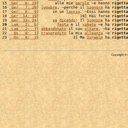
15 
 Ger   6: 19
|       alle mie 
parole
 ~e hanno 
rigetta
16 
 Ger   7: 29
| 
lugubre
, ~perché il 
Signore
 ha 
rigetta
17 
 Ger   8:  9
|      in un 
laccio
. ~Essi hanno 
rigetta
18 
 Ger  14: 19
|                  19] Hai forse 
rigetta
19 
 Ger  33: 24
|      
va
dicendo
: Il 
Signore
 ha 
rigetta
20
 Lam   2:  6
|        
festa
 e il 
sabato
 ~e ha 
rigetta
21 
 Lam   2:  7
| 
abbandonato
 il suo 
altare
, ~ha 
rigetta
22 
  Os   8:  1
| 
trasgredito
 la mia 
alleanza
 ~e 
rigetta
23 
  Os   8:  3
|               3] Ma 
Israele
 ha 
rigetta
Copyright © 