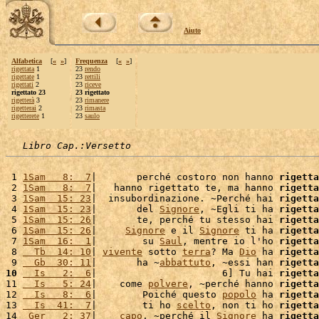
Aiuto
Alfabetica
[
«
»
]
Frequenza
[
«
»
]
rigettata
1
23
rendo
rigettate
1
23
rettili
rigettati
2
23
riceve
rigettato 23
23 rigettato
rigetterà
3
23
rimanere
rigetterai
2
23
rimasta
rigetterete
1
23
saulo
Libro Cap.:Versetto
 1 
1Sam   8:  7
|       perché costoro non hanno 
rigetta
 2 
1Sam   8:  7
|   hanno rigettato te, ma hanno 
rigetta
 3 
1Sam  15: 23
|  insubordinazione. ~Perché hai 
rigetta
 4 
1Sam  15: 23
|       del 
Signore
, ~Egli ti ha 
rigetta
 5 
1Sam  15: 26
|       te, perché tu stesso hai 
rigetta
 6 
1Sam  15: 26
|     
Signore
 e il 
Signore
 ti ha 
rigetta
 7 
1Sam  16:  1
|        su 
Saul
, mentre io l'ho 
rigetta
 8 
  Tb  14: 10
| 
vivente
 sotto 
terra
? Ma 
Dio
 ha 
rigetta
 9 
  Gb  30: 11
|       ha ~
abbattuto
, ~essi han 
rigetta
10
  Is   2:  6
|                      6] Tu hai 
rigetta
11 
  Is   5: 24
|    come 
polvere
, ~perché hanno 
rigetta
12 
  Is   8:  6
|        Poiché questo 
popolo
 ha 
rigetta
13 
  Is  41:  7
|        ti ho 
scelto
, non ti ho 
rigetta
14 
 Ger   2: 37
|    
capo
, ~perché il 
Signore
 ha 
rigetta