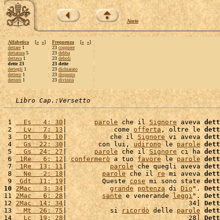
Aiuto
Alfabetica
[
«
»
]
Frequenza
[
«
»
]
dettare
1
23
coppiere
dettatura
5
23
debba
dettava
1
23
deboli
dette 23
23 dette
dettegli
1
23
dichiarato
dettero
1
23
disposto
detterò
1
23
divinità
Libro Cap.:Versetto
 1 
  Es   4: 30
|       
parole
 che il 
Signore
 aveva 
dett
 2 
  Lv   7: 13
|            come 
offerta
, oltre le 
dett
 3 
  Dt   9: 10
|           che il 
Signore
 vi aveva 
dett
 4 
  Gs  22: 30
|        con lui, 
udirono
 le 
parole
dett
 5 
  Gs  24: 27
|       
parole
 che il 
Signore
 ci ha 
dett
 6 
 1Re   6: 12
| 
confermerò
 a tuo 
favore
 le 
parole
dett
 7 
 1Re  13: 11
|           
parole
 che quegli aveva 
dett
 8 
  Ne   2: 18
|         
parole
 che il 
re
 mi aveva 
dett
 9 
 Gdt  11: 19
|         Queste 
cose
 mi sono state 
dett
10
2Mac   3: 34
|           
grande
potenza
 di 
Dio
". 
Dett
11 
2Mac   6: 28
|         
sante
 e venerande 
leggi
". 
Dett
12 
2Mac  14: 34
|                               34] 
Dett
13 
  Mt  26: 75
|           si 
ricordò
 delle 
parole
dett
14 
  Lc  19: 28
|                               28] 
Dett