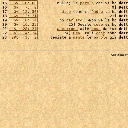
15 
  Gv   6: 63
|        nulla; le 
parole
 che vi ho 
dett
16 
  Gv   7:  9
|                                9] 
Dett
17 
  Gv  12: 50
|          
dico
 come il 
Padre
 le ha 
dett
18 
  Gv  13: 21
|                               21] 
Dett
19 
  Gv  16:  4
|         ho 
parlato
. ~Non ve le ho 
dett
20
  Gv  16: 25
|             25] Queste 
cose
 vi ho 
dett
21 
  At  28: 24
|        
aderirono
 alle 
cose
 da lui 
dett
22 
 Gal   4: 24
|           24] 
Ora
, tali 
cose
 sono 
dett
23 
 2Pt   3:  2
|     teniate a 
mente
 le 
parole
 già 
dett
Copyright © 