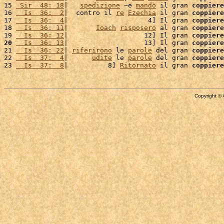
15 
 Sir  48: 18
|   
spedizione
 ~e 
mandò
 il gran 
coppiere
16 
  Is  36:  2
|  contro il 
re
Ezechia
 il gran 
coppiere
17 
  Is  36:  4
|                    4] Il gran 
coppiere
18 
  Is  36: 11
|       
Ioach
risposero
 al gran 
coppiere
19 
  Is  36: 12
|                   12] Il gran 
coppiere
20
  Is  36: 13
|                   13] Il gran 
coppiere
21 
  Is  36: 22
| 
riferirono
 le 
parole
 del gran 
coppiere
22 
  Is  37:  4
|      
udite
 le 
parole
 del gran 
coppiere
23 
  Is  37:  8
|          8] 
Ritornato
 il gran 
coppiere
Copyright © 