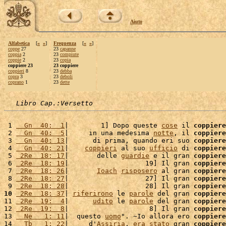
Aiuto
Alfabetica
[
«
»
]
Frequenza
[
«
»
]
coppe
27
23
capanne
coppia
2
23
compiute
coppie
2
23
copia
coppiere 23
23 coppiere
coppieri
8
23
debba
copra
3
23
deboli
coprano
1
23
dette
Libro Cap.:Versetto
 1 
  Gn  40:  1
|        1] Dopo queste 
cose
 il 
coppiere
 2 
  Gn  40:  5
|     in una medesima 
notte
, il 
coppiere
 3 
  Gn  40: 13
|      di prima, quando eri suo 
coppiere
 4 
  Gn  40: 21
|    
coppieri
 al suo 
ufficio
 di 
coppiere
 5 
 2Re  18: 17
|       delle 
guardie
 e il gran 
coppiere
 6 
 2Re  18: 19
|                   19] Il gran 
coppiere
 7 
 2Re  18: 26
|       
Ioach
risposero
 al gran 
coppiere
 8 
 2Re  18: 27
|                   27] Il gran 
coppiere
 9 
 2Re  18: 28
|                   28] Il gran 
coppiere
10
 2Re  18: 37
| 
riferirono
 le 
parole
 del gran 
coppiere
11 
 2Re  19:  4
|      
udito
 le 
parole
 del gran 
coppiere
12 
 2Re  19:  8
|                    8] Il gran 
coppiere
13 
  Ne   1: 11
|  questo 
uomo
". ~Io allora ero 
coppiere
14 
  Tb   1: 22
|     d'
Assiria
, 
era
stato
 gran 
coppiere