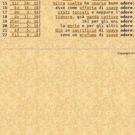
15 
 Sir  24: 15
|     
mirra
scelta
 ho 
sparso
 buon 
odore
;
16 
  Ez  16: 18
|      esse come 
offerta
 di 
soave
odore
.
17 
  Dn   3: 94
|       
stati
toccati
 e neppure l'
odore
 
18 
  Gv  11: 39
|      
Signore
, già 
manda
cattivo
odore
,
19 
2Cor   2: 16
|                 16] per gli uni 
odore
 
20
2Cor   2: 16
|        la 
morte
 e per gli altri 
odore
 
21 
  Ef   5:  2
|      
Dio
 in 
sacrificio
 di 
soave
odore
.
22 
 Fil   4: 18
|        sono un 
profumo
 di 
soave
odore
,
Copyright © 