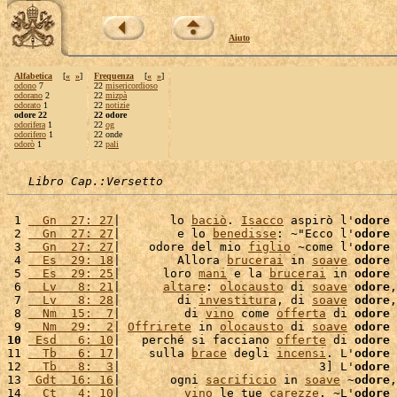
Aiuto
Alfabetica
[
«
»
]
Frequenza
[
«
»
]
odono
7
22
misericordioso
odorano
2
22
mizpà
odorato
1
22
notizie
odore 22
22 odore
odorifera
1
22
og
odorifero
1
22 onde
odorò
1
22
pali
Libro Cap.:Versetto
 1 
  Gn  27: 27
|       lo 
baciò
. 
Isacco
 aspirò l'
odore
 
 2 
  Gn  27: 27
|        e lo 
benedisse
: ~"Ecco l'
odore
 
 3 
  Gn  27: 27
|    odore del mio 
figlio
 ~come l'
odore
 
 4 
  Es  29: 18
|        Allora 
brucerai
 in 
soave
odore
 
 5 
  Es  29: 25
|      loro 
mani
 e la 
brucerai
 in 
odore
 6 
  Lv   8: 21
|      
altare
: 
olocausto
 di 
soave
odore
,
 7 
  Lv   8: 28
|        di 
investitura
, di 
soave
odore
,
 8 
  Nm  15:  7
|         di 
vino
 come 
offerta
 di 
odore
 9 
  Nm  29:  2
| 
Offrirete
 in 
olocausto
 di 
soave
odore
 
10
 Esd   6: 10
|   perché si facciano 
offerte
 di 
odore
11 
  Tb   6: 17
|    sulla 
brace
 degli 
incensi
. L'
odore
 
12 
  Tb   8:  3
|                            3] L'
odore
 
13 
 Gdt  16: 16
|       ogni 
sacrificio
 in 
soave
 ~
odore
,
14 
  Ct   4: 10
|         
vino
 le tue 
carezze
. ~L'
odore
 