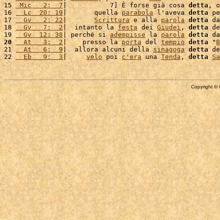
15 
 Mic   2:  7
|           7] È forse già cosa 
detta
, o
16 
  Lc  20: 19
|       quella 
parabola
 l'aveva 
detta
 pe
17 
  Gv   2: 22
|       
Scrittura
 e alla 
parola
detta
 da
18 
  Gv   7:  2
|  intanto la 
festa
 dei 
Giudei
, 
detta
 de
19 
  Gv  12: 38
| perché si 
adempisse
 la 
parola
detta
 da
20
  At   3:  2
|    presso la 
porta
 del 
tempio
detta
 "
B
21 
  At   6:  9
|  allora alcuni della 
sinagoga
detta
 de
22 
  Eb   9:  3
|     
velo
 poi 
c'
era
 una 
Tenda
, 
detta
Sa
Copyright © 