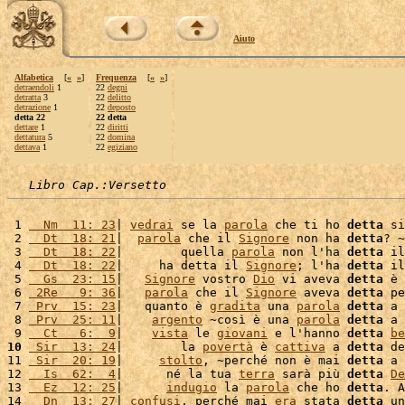
Aiuto
Alfabetica
[
«
»
]
Frequenza
[
«
»
]
detraendoli
1
22
degni
detratta
3
22
delitto
detrazione
1
22
deposto
detta 22
22 detta
dettare
1
22
diritti
dettatura
5
22
domina
dettava
1
22
egiziano
Libro Cap.:Versetto
 1 
  Nm  11: 23
| 
vedrai
 se la 
parola
 che ti ho 
detta
 si
 2 
  Dt  18: 21
|  
parola
 che il 
Signore
 non ha 
detta
? ~

 3 
  Dt  18: 22
|        quella 
parola
 non l'ha 
detta
 il
 4 
  Dt  18: 22
|     ha detta il 
Signore
; l'ha 
detta
 il
 5 
  Gs  23: 15
|   
Signore
 vostro 
Dio
 vi aveva 
detta
 è 
 6 
 2Re   9: 36
|   
parola
 che il 
Signore
 aveva 
detta
 pe
 7 
 Prv  15: 23
|   quanto è 
gradita
 una 
parola
detta
 a 
 8 
 Prv  25: 11
|    
argento
 ~così è una 
parola
detta
 a 
 9 
  Ct   6:  9
|    
vista
 le 
giovani
 e l'hanno 
detta
be
10
 Sir  13: 24
|        la 
povertà
 è 
cattiva
 a 
detta
 de
11 
 Sir  20: 19
|     
stolto
, ~perché non è mai 
detta
 a 
12 
  Is  62:  4
|      né la tua 
terra
 sarà più 
detta
De
13 
  Ez  12: 25
|      
indugio
 la 
parola
 che ho 
detta
. A
14 
  Dn  13: 27
| 
confusi
, perché mai 
era
 stata 
detta
 un