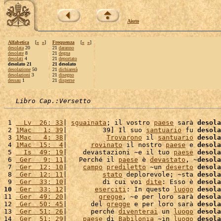
Aiuto
Alfabetica
[
«
»
]
Frequenza
[
«
»
]
desolata
20
21
daranno
desolate
8
21
degna
desolati
4
21
deportato
desolato 21
21 desolato
desolazione
50
21
dichiarerà
desolazioni
3
21
disegno
dessau
1
21
disperse
Libro Cap.:Versetto
 1 
  Lv  26: 33
| 
sguainata
; il vostro 
paese
 sarà 
desola
 2 
1Mac   1: 39
|         39] Il suo 
santuario
 fu 
desola
 3 
1Mac   4: 38
|          
Trovarono
 il 
santuario
desola
 4 
1Mac  15:  4
|      
rovinato
 il nostro 
paese
 e 
desola
 5 
  Is  49: 19
|    devastazioni ~e il tuo 
paese
desola
 6 
 Ger   9: 11
|   Perché il 
paese
 è 
devastato
, ~
desola
 7 
 Ger  12: 10
|    
campo
prediletto
 ~un 
deserto
desola
 8 
 Ger  12: 11
|         
stato
 deplorevole; ~sta 
desola
 9 
 Ger  33: 10
|         di cui voi 
dite
: Esso è 
desola
10
 Ger  33: 12
|       
eserciti
: In questo 
luogo
desola
11 
 Ger  49: 20
|        
gregge
, ~e per loro sarà 
desola
12 
 Ger  50: 45
|      del 
gregge
 e per loro sarà 
desola
13 
 Ger  51: 26
|      perché 
diventerai
 un 
luogo
desola
14 
 Ger  51: 29
|    
paese
 di 
Babilonia
 ~in 
luogo
desola