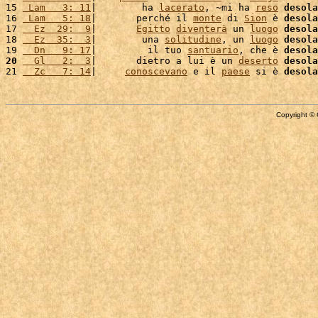
15 
 Lam   3: 11
|        ha 
lacerato
, ~mi ha 
reso
desola
16 
 Lam   5: 18
|       perché il 
monte
 di 
Sion
 è 
desola
17 
  Ez  29:  9
|       
Egitto
diventerà
 un 
luogo
desola
18 
  Ez  35:  3
|        una 
solitudine
, un 
luogo
desola
19 
  Dn   9: 17
|         il tuo 
santuario
, che è 
desola
20
  Gl   2:  3
|       dietro a lui è un 
deserto
desola
21 
  Zc   7: 14
|     
conoscevano
 e il 
paese
 si è 
desola
Copyright © 