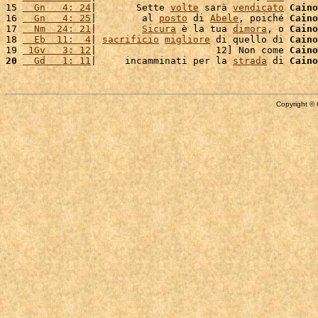
15 
  Gn   4: 24
|       Sette 
volte
 sarà 
vendicato
Caino
16 
  Gn   4: 25
|        al 
posto
 di 
Abele
, poiché 
Caino
17 
  Nm  24: 21
|        
Sicura
 è la tua 
dimora
, o 
Caino
18 
  Eb  11:  4
| 
sacrificio
migliore
 di quello di 
Caino
19 
 1Gv   3: 12
|                     12] Non come 
Caino
20
  Gd   1: 11
|     incamminati per la 
strada
 di 
Caino
Copyright © 