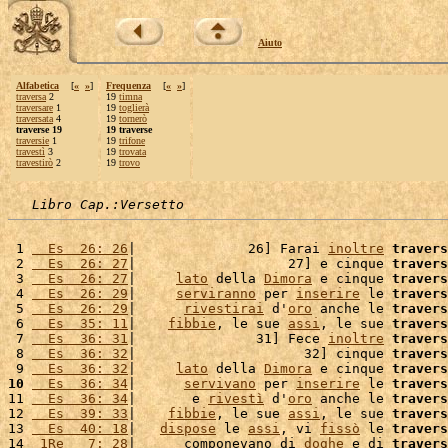
Aiuto
Alfabetica
[
«
»
]
Frequenza
[
«
»
]
traversa
2
19
timna
traversare
1
19
toglierà
traversata
4
19
tornerò
traverse 19
19 traverse
traversie
1
19
trifone
travestì
3
19
trovata
travestirò
2
19
trovo
Libro Cap.:Versetto
 1 
  Es  26: 26
|              26] Farai 
inoltre
travers
 2 
  Es  26: 27
|                   27] e cinque 
travers
 3 
  Es  26: 27
|     
lato
 della 
Dimora
 e cinque 
travers
 4 
  Es  26: 29
|     
serviranno
 per 
inserire
 le 
travers
 5 
  Es  26: 29
|      
rivestirai
 d'
oro
 anche le 
travers
 6 
  Es  35: 11
|    
fibbie
, le sue 
assi
, le sue 
travers
 7 
  Es  36: 31
|               31] Fece 
inoltre
travers
 8 
  Es  36: 32
|                     32] cinque 
travers
 9 
  Es  36: 32
|     
lato
 della 
Dimora
 e cinque 
travers
10
  Es  36: 34
|      
servivano
 per 
inserire
 le 
travers
11 
  Es  36: 34
|       e 
rivestì
 d'
oro
 anche le 
travers
12 
  Es  39: 33
|    
fibbie
, le sue 
assi
, le sue 
travers
13 
  Es  40: 18
|   
dispose
 le 
assi
, vi 
fissò
 le 
travers
14 
 1Re   7: 28
|      componevano di 
doghe
 e di 
travers