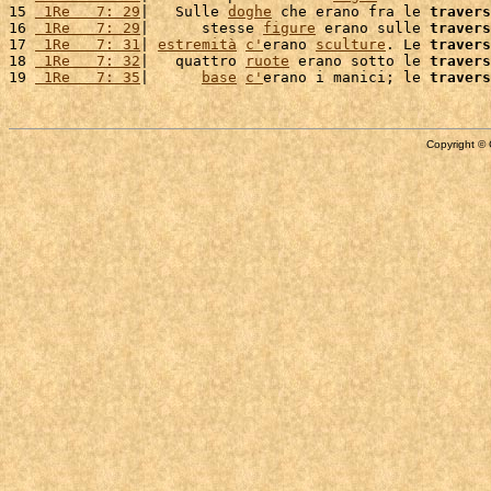
15 
 1Re   7: 29
|   Sulle 
doghe
 che erano fra le 
travers
16 
 1Re   7: 29
|      stesse 
figure
 erano sulle 
travers
17 
 1Re   7: 31
| 
estremità
c'
erano 
sculture
. Le 
travers
18 
 1Re   7: 32
|   quattro 
ruote
 erano sotto le 
travers
19 
 1Re   7: 35
|      
base
c'
erano i manici; le 
travers
Copyright © 