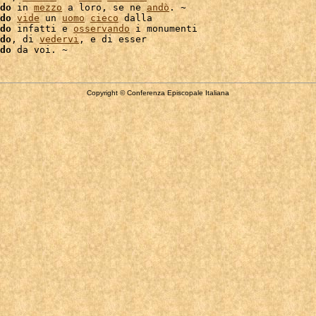
do
 in 
mezzo
 a loro, se ne 
andò
. ~

do
vide
 un 
uomo
cieco
 dalla

do
 infatti e 
osservando
 i monumenti

do
, di 
vedervi
, e di esser

do
Copyright © Conferenza Episcopale Italiana