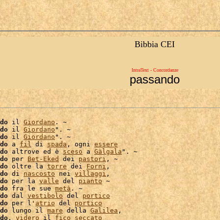
Bibbia CEI
IntraText - Concordanze
passando
do
 il 
Giordano
. ~

do
 il 
Giordano
". ~

do
 il 
Giordano
". ~

do
 a 
fil
 di 
spada
, ogni 
essere
do
 altrove ed è 
sceso
 a 
Gàlgala
". ~

do
 per 
Bet-Eked
 dei 
pastori
, ~

do
 oltre la 
torre
 dei 
Forni
,

do
 di 
nascosto
 nei 
villaggi
,

do
 per la 
valle
 del 
pianto
do
 fra le sue 
metà
. ~

do
 dal 
vestibolo
 del 
portico
do
 per l'
atrio
 del 
portico
do
 lungo il 
mare
 della 
Galilea
,

do
, 
videro
 il 
fico
seccato