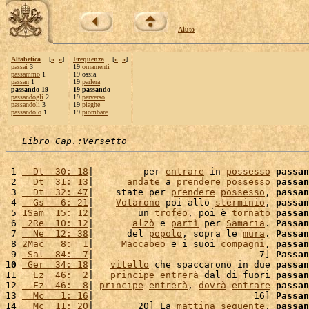
Aiuto
Alfabetica
[
«
»
]
Frequenza
[
«
»
]
passai
3
19
ornamenti
passammo
1
19 ossia
passan
1
19
parlerà
passando 19
19 passando
passandogli
2
19
perverso
passandoli
3
19
piaghe
passandolo
1
19
piombare
Libro Cap.:Versetto
 1 
  Dt  30: 18
|         per 
entrare
 in 
possesso
passan
 2 
  Dt  31: 13
|      
andate
 a 
prendere
possesso
passan
 3 
  Dt  32: 47
|    state per 
prendere
possesso
, 
passan
 4 
  Gs   6: 21
|    
Votarono
 poi allo 
sterminio
, 
passan
 5 
1Sam  15: 12
|        un 
trofeo
, poi è 
tornato
passan
 6 
 2Re  10: 12
|       
alzò
 e 
partì
 per 
Samaria
. 
Passan
 7 
  Ne  12: 38
|      del 
popolo
, sopra le 
mura
. 
Passan
 8 
2Mac   8:  1
|     
Maccabeo
 e i suoi 
compagni
, 
passan
 9 
 Sal  84:  7
|                              7] 
Passan
10
 Ger  34: 18
|   
vitello
 che spaccarono in due 
passan
11 
  Ez  46:  2
|   
principe
entrerà
 dal di fuori 
passan
12 
  Ez  46:  8
| 
principe
entrerà
, 
dovrà
entrare
passan
13 
  Mc   1: 16
|                             16] 
Passan
14 
  Mc  11: 20
|        20] La 
mattina
seguente
, 
passan