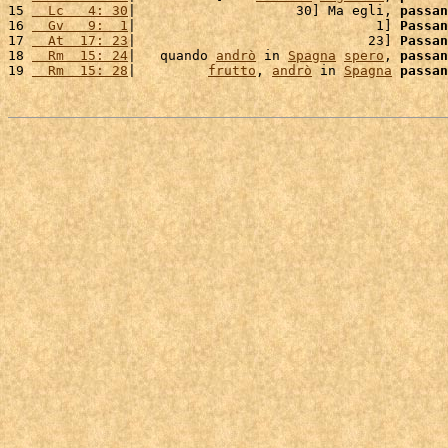
15 
  Lc   4: 30
|                    30] Ma egli, 
passan
16 
  Gv   9:  1
|                              1] 
Passan
17 
  At  17: 23
|                             23] 
Passan
18 
  Rm  15: 24
|   quando 
andrò
 in 
Spagna
spero
, 
passan
19 
  Rm  15: 28
|         
frutto
, 
andrò
 in 
Spagna
passan