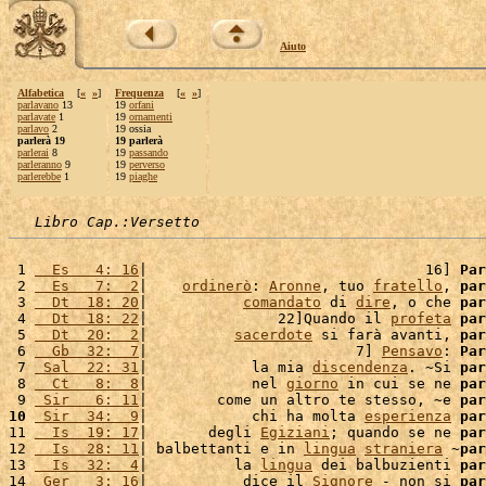
Aiuto
Alfabetica
[
«
»
]
Frequenza
[
«
»
]
parlavano
13
19
orfani
parlavate
1
19
ornamenti
parlavo
2
19 ossia
parlerà 19
19 parlerà
parlerai
8
19
passando
parleranno
9
19
perverso
parlerebbe
1
19
piaghe
Libro Cap.:Versetto
 1 
  Es   4: 16
|                                16] 
Par
 2 
  Es   7:  2
|    
ordinerò
: 
Aronne
, tuo 
fratello
, 
par
 3 
  Dt  18: 20
|           
comandato
 di 
dire
, o che 
par
 4 
  Dt  18: 22
|               22]Quando il 
profeta
par
 5 
  Dt  20:  2
|          
sacerdote
 si farà avanti, 
par
 6 
  Gb  32:  7
|                        7] 
Pensavo
: 
Par
 7 
 Sal  22: 31
|            la mia 
discendenza
. ~Si 
par
 8 
  Ct   8:  8
|            nel 
giorno
 in cui se ne 
par
 9 
 Sir   6: 11
|        come un altro te stesso, ~e 
par
10
 Sir  34:  9
|            chi ha molta 
esperienza
par
11 
  Is  19: 17
|       degli 
Egiziani
; quando se ne 
par
12 
  Is  28: 11
| balbettanti e in 
lingua
straniera
 ~
par
13 
  Is  32:  4
|          la 
lingua
 dei balbuzienti 
par
14 
 Ger   3: 16
|           dice il 
Signore
 - non si 
par