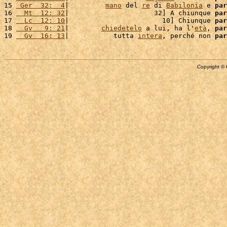
15 
 Ger  32:  4
|         
mano
 del 
re
 di 
Babilonia
 e 
par
16 
  Mt  12: 32
|                     32] A chiunque 
par
17 
  Lc  12: 10
|                       10] Chiunque 
par
18 
  Gv   9: 21
|        
chiedetelo
 a lui, ha l'
età
, 
par
19 
  Gv  16: 13
|           tutta 
intera
, perché non 
par
Copyright © 