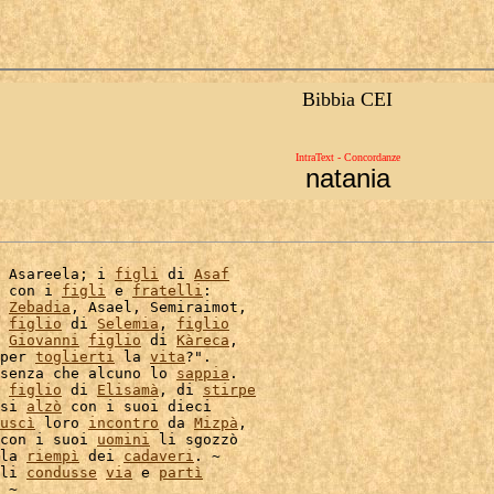
Bibbia CEI
IntraText - Concordanze
natania
 Asareela; i 
figli
 di 
Asaf
 con i 
figli
 e 
fratelli
:

 
Zebadia
, Asael, Semiraimot,

 
figlio
 di 
Selemia
, 
figlio
 
Giovanni
figlio
 di 
Kàreca
,

per 
toglierti
 la 
vita
?".

senza che alcuno lo 
sappia
.

 
figlio
 di 
Elisamà
, di 
stirpe
si 
alzò
uscì
 loro 
incontro
 da 
Mizpà
,

con i suoi 
uomini
 li sgozzò

la 
riempì
 dei 
cadaveri
. ~

li 
condusse
via
 e 
partì
 ~
