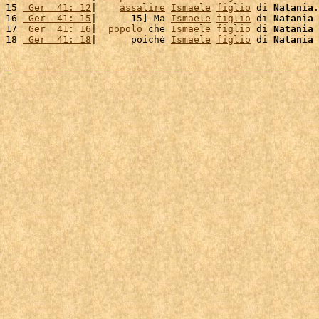
15 
 Ger  41: 12
|    
assalire
Ismaele
figlio
 di 
Natania
.
16 
 Ger  41: 15
|      15] Ma 
Ismaele
figlio
 di 
Natania
17 
 Ger  41: 16
|  
popolo
 che 
Ismaele
figlio
 di 
Natania
 
18 
 Ger  41: 18
|      poiché 
Ismaele
figlio
 di 
Natania
 