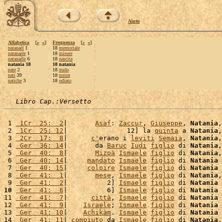
Aiuto
Alfabetica
[
«
»
]
Frequenza
[
«
»
]
natanaèl
1
18
memoriale
natanaele
1
18
misure
natanaèle
6
18
nascita
natania 18
18 natania
nate
2
18
nudo
nati
39
18
nuora
natiche
3
18
odiato
Libro Cap.:Versetto
 1 
 1Cr  25:  2
|       
Asaf
: 
Zaccur
, 
Giuseppe
, 
Natania
,
 2 
 1Cr  25: 12
|               12] la 
quinta
 a 
Natania
,
 3 
 2Cr  17:  8
|      
c'
erano i 
leviti
Semaia
, 
Natania
,
 4 
 Ger  36: 14
|       da 
Baruc
Iudi
figlio
 di 
Natania
,
 5 
 Ger  40:  8
|       
Mizpà
Ismaele
figlio
 di 
Natania
,
 6 
 Ger  40: 14
|     
mandato
Ismaele
figlio
 di 
Natania
 
 7 
 Ger  40: 15
|     
colpire
Ismaele
figlio
 di 
Natania
 
 8 
 Ger  41:  1
|       
mese
, 
Ismaele
figlio
 di 
Natania
,
 9 
 Ger  41:  2
|          2] 
Ismaele
figlio
 di 
Natania
 
10
 Ger  41:  6
|          6] 
Ismaele
figlio
 di 
Natania
11 
 Ger  41:  7
|      
città
, 
Ismaele
figlio
 di 
Natania
 
12 
 Ger  41:  9
|    
Israele
; 
Ismaele
figlio
 di 
Natania
 
13 
 Ger  41: 10
|    
Achikàm
. 
Ismaele
figlio
 di 
Natania
 
14 
 Ger  41: 11
| 
compiuto
 da 
Ismaele
figlio
 di 
Natania
.