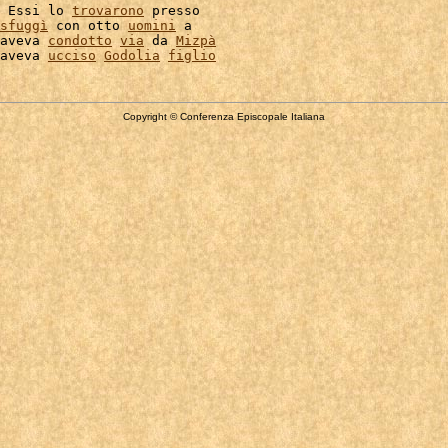
 Essi lo 
trovarono
 presso

sfuggì
 con otto 
uomini
 a

aveva 
condotto
via
 da 
Mizpà
aveva 
ucciso
Godolia
figlio
Copyright © Conferenza Episcopale Italiana