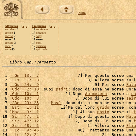
Aiuto
Alfabetica
[
«
»
]
Frequenza
[
«
»
]
sorridevo
1
17
servivano
sorrise
1
17
sfuggire
sorriso
2
17
sorgi
sorse 17
17 sorse
sorsero
3
17
sorti
sorsi
2
17
sparsero
sorta
43
17
spirituale
Libro Cap.:Versetto
 1 
  Gn  13:  7
|               7] Per questo 
sorse
 una 
 2 
  Es   1:  8
|                   8] Allora 
sorse
 sull
 3 
  Gs  24:  9
|                      9] Poi 
sorse
Bala
 4 
 Gdc   2: 10
| suoi 
padri
; dopo di essa ne 
sorse
 un'a
 5 
 Gdc  10:  1
|          1] Dopo 
Abimèlech
, 
sorse
 a 
sa
 6 
 Gdc  10:  3
|              3] Dopo di lui 
sorse
Iair
 7 
 2Re  23: 25
|    
Mosè
; dopo di lui non ne 
sorse
 un a
 8 
 Est   1: 1i
|        1i]Ma dal loro 
grido
sorse
, com
 9 
1Mac   3:  1
|             1] Al suo 
posto
sorse
 il 
f
10
 Sir  47:  1
|           1] Dopo di questi 
sorse
Nata
11 
 Sir  47: 12
|             12] Dopo di lui 
sorse
 un 
f
12 
 Sir  48:  1
|                   1] Allora 
sorse
Elia
13 
  Lc   9: 46
|               46] Frattanto 
sorse
 una 
14 
  Lc  22: 24
|                         24] 
Sorse
 anch