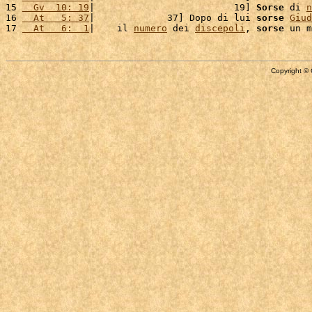
15 
  Gv  10: 19
|                         19] 
Sorse
 di 
n
16 
  At   5: 37
|             37] Dopo di lui 
sorse
Giud
17 
  At   6:  1
|    il 
numero
 dei 
discepoli
, 
sorse
Copyright © 