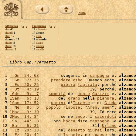
Aiuto
Alfabetica
[
«
»
]
Frequenza
[
«
»
]
alza
40
17
affamato
alzagli
1
17 alcune
alzai
17
17
alzai
alzando 17
17 alzando
alzano
8
17
alzato
alzare
18
17
amava
alzarmi
3
17
ancelle
Libro Cap.:Versetto
 1 
  Gn  24: 63
|        svagarsi in 
campagna
 e, 
alzando
 2 
  Gn  37: 25
|    
prendere
cibo
. Quando ecco, 
alzando
 3 
  Es  20: 25
|        
pietra
tagliata
, perché 
alzando
 4 
  Dt   4: 19
|                    19] perché, 
alzando
 5 
 Gdc   9:  7
|   
sommità
 del 
monte
Garizim
 e, 
alzando
 6 
1Sam   6: 13
|       del 
grano
 nella 
pianura
. 
Alzando
 7 
1Sam  17: 52
|    
uomini
 d'
Israele
 e di 
Giuda
alzando
 8 
  Ne   8:  6
|  
popolo
rispose
: "
Amen
, 
amen
", 
alzando
 9 
1Mac   9: 39
|                    39] Ed ecco 
alzando
10
2Mac  14: 34
|        se ne 
andò
. I 
sacerdoti
alzando
11 
 Sal 144:  8
|    loro 
bocca
 dice 
menzogne
 ~e 
alzando
12 
 Bar   6: 31
|                     31] 
Urlano
alzando
13 
  Ez  20: 23
|       nel 
deserto
giurai
 loro, 
alzando
14 
  Ez  20: 42
|       d'
Israele
, nel 
paese
 che 
alzando