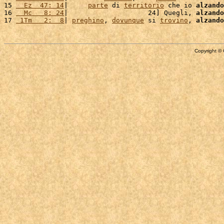
15 
  Ez  47: 14
|     
parte
 di 
territorio
 che io 
alzando
16 
  Mc   8: 24
|                    24] Quegli, 
alzando
17 
 1Tm   2:  8
| 
preghino
, 
dovunque
 si 
trovino
, 
alzando
Copyright © 