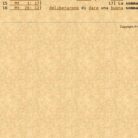
15 
  Mt   1: 17
|                           17] La 
somma
16 
  Mt  28: 12
|   
deliberarono
 di 
dare
 una 
buona
somma
Copyright © 