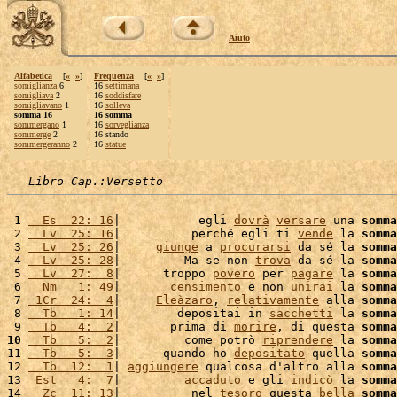
Aiuto
Alfabetica
[
«
»
]
Frequenza
[
«
»
]
somiglianza
6
16
settimana
somigliava
2
16
soddisfare
somigliavano
1
16
solleva
somma 16
16 somma
sommergano
1
16
sorveglianza
sommerge
2
16 stando
sommergeranno
2
16
statue
Libro Cap.:Versetto
 1 
  Es  22: 16
|           egli 
dovrà
versare
 una 
somma
 2 
  Lv  25: 16
|          perché egli ti 
vende
 la 
somma
 3 
  Lv  25: 26
|     
giunge
 a 
procurarsi
 da sé la 
somma
 4 
  Lv  25: 28
|         Ma se non 
trova
 da sé la 
somma
 5 
  Lv  27:  8
|      troppo 
povero
 per 
pagare
 la 
somma
 6 
  Nm   1: 49
|       
censimento
 e non 
unirai
 la 
somma
 7 
 1Cr  24:  4
|     
Eleàzaro
, 
relativamente
 alla 
somma
 8 
  Tb   1: 14
|        depositai in 
sacchetti
 la 
somma
 9 
  Tb   4:  2
|       prima di 
morire
, di questa 
somma
10
  Tb   5:  2
|         come potrò 
riprendere
 la 
somma
11 
  Tb   5:  3
|      quando ho 
depositato
 quella 
somma
12 
  Tb  12:  1
| 
aggiungere
 qualcosa d'altro alla 
somma
13 
 Est   4:  7
|         
accaduto
 e gli 
indicò
 la 
somma
14 
  Zc  11: 13
|          nel 
tesoro
 questa 
bella
somma