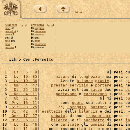
Aiuto
Alfabetica
[
«
»
]
Frequenza
[
«
»
]
pesci
44
16
peggiore
pesciolini
2
16
percorrere
peserà
3
16
percosso
pesi 16
16 pesi
peso
101
16
pone
pesò
2
16
possedeva
pessima
1
16 potendo
Libro Cap.:Versetto
 1 
  Es   5:  9
|                             9] 
Pesi
 du
 2 
  Lv  19: 35
|       
misure
 di 
lunghezza
, nei 
pesi
 o 
 3 
  Lv  19: 36
|         Avrete 
bilance
giuste
, 
pesi
gi
 4 
  Nm   4: 47
|     
prestar
servizio
 e 
portare
pesi
 ne
 5 
  Dt  25: 13
|        avrai nel tuo 
sacco
 due 
pesi
di
 6 
  Ne   4: 11
|       
portavano
 o 
caricavano
 i 
pesi
, c
 7 
  Gb  31:  6
|                          6] mi 
pesi
pu
 8 
 Prv  16: 11
|         sono 
opera
 sua tutti i 
pesi
 de
 9 
 Sir  33: 25
|        25] 
Foraggio
, 
bastone
 e 
pesi
 pe
10
 Sir  42:  4
| 
esattezza
 della 
bilancia
 e dei 
pesi
, ~
11 
 Ger  17: 27
|     
sabato
, di non 
trasportare
pesi
 e 
12 
 Mic   6: 11
|     
bilance
 ~e il 
sacchetto
 di 
pesi
fa
13 
  Lc  11: 46
|     che 
caricate
 gli 
uomini
 di 
pesi
 in
14 
  Lc  11: 46
|    pesi insopportabili, e quei 
pesi
 vo