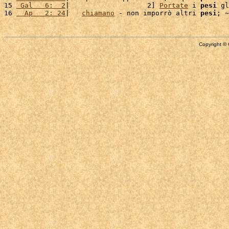
15 
 Gal   6:  2
|                   2] 
Portate
 i 
pesi
 gl
16 
  Ap   2: 24
|   
chiamano
 - non imporrò altri 
pesi
Copyright © 