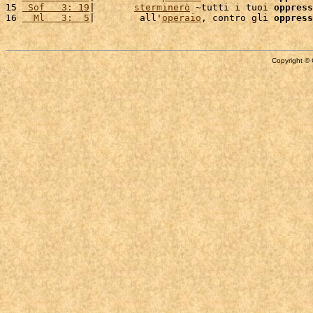
15 
 Sof   3: 19
|       
sterminerò
 ~tutti i tuoi 
oppress
16 
  Ml   3:  5
|        all'
operaio
, contro gli 
oppress
Copyright © 