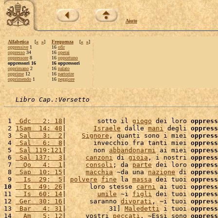
Aiuto
Alfabetica
[
«
»
]
Frequenza
[
«
»
]
oppressive
1
16
ofir
oppresso
34
16
operai
oppressore
8
16
opportuno
oppressori 16
16 oppressori
opprimano
2
16
palato
opprime
12
16
partorire
opprimendo
1
16
peggiore
Libro Cap.:Versetto
 1 
 Gdc   2: 18
|        sotto il 
giogo
 dei loro 
oppress
 2 
1Sam  14: 48
|       
Israele
 dalle 
mani
 degli 
oppress
 3 
 Sal   3:  2
|    
Signore
, quanti sono i miei 
oppress
 4 
 Sal   6:  8
|       invecchio fra tanti miei 
oppress
 5 
 Sal 119:121
|       non 
abbandonarmi
 ai miei 
oppress
 6 
 Sal 137:  3
|     
canzoni
 di 
gioia
, i nostri 
oppress
 7 
  Qo   4:  1
|     
consoli
; da 
parte
 dei loro 
oppress
 8 
 Sap  10: 15
|     
macchia
 ~da una 
nazione
 di 
oppress
 9 
  Is  29:  5
| 
polvere
fine
 la 
massa
 dei tuoi 
oppress
10
  Is  49: 26
|      loro stesse 
carni
 ai tuoi 
oppress
11 
  Is  60: 14
|        
umile
 ~i 
figli
 dei tuoi 
oppress
12 
 Ger  30: 16
|      saranno 
divorati
, ~i tuoi 
oppress
13 
 Bar   4: 31
|           31] 
Maledetti
 i tuoi 
oppress
14 
  Am   5: 12
|     vostri 
peccati
. ~Essi sono 
oppress