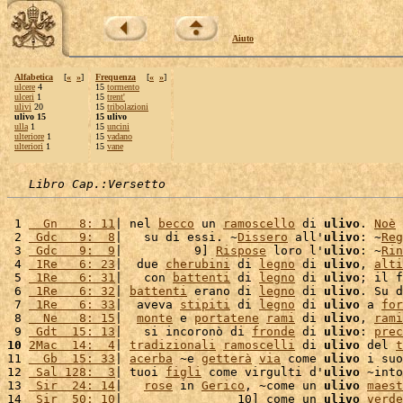
Aiuto
Alfabetica
[
«
»
]
Frequenza
[
«
»
]
ulcere
4
15
tormento
ulceri
1
15
trent'
ulivi
20
15
tribolazioni
ulivo 15
15 ulivo
ulla
1
15
uncini
ulteriore
1
15
vadano
ulteriori
1
15
vane
Libro Cap.:Versetto
 1 
  Gn   8: 11
| nel 
becco
 un 
ramoscello
 di 
ulivo
. 
Noè
 2 
 Gdc   9:  8
|   su di essi. ~
Dissero
 all'
ulivo
: ~
Reg
 3 
 Gdc   9:  9
|          9] 
Rispose
 loro l'
ulivo
: ~
Rin
 4 
 1Re   6: 23
|  due 
cherubini
 di 
legno
 di 
ulivo
, 
alti
 5 
 1Re   6: 31
|   con 
battenti
 di 
legno
 di 
ulivo
; il f
 6 
 1Re   6: 32
| 
battenti
 erano di 
legno
 di 
ulivo
. Su d
 7 
 1Re   6: 33
|  aveva 
stipiti
 di 
legno
 di 
ulivo
 a 
for
 8 
  Ne   8: 15
|  
monte
 e 
portatene
rami
 di 
ulivo
, 
rami
 9 
 Gdt  15: 13
|   si incoronò di 
fronde
 di 
ulivo
: 
prec
10
2Mac  14:  4
| 
tradizionali
ramoscelli
 di 
ulivo
 del 
t
11 
  Gb  15: 33
| 
acerba
 ~e 
getterà
via
 come 
ulivo
 i suo
12 
 Sal 128:  3
| tuoi 
figli
 come virgulti d'
ulivo
 ~into
13 
 Sir  24: 14
|   
rose
 in 
Gerico
, ~come un 
ulivo
maest
14 
 Sir  50: 10
|                10] come un 
ulivo
verde