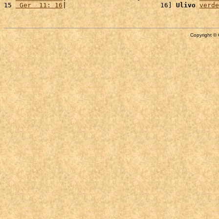
15 
 Ger  11: 16
|                        16] 
Ulivo
verde
Copyright © 