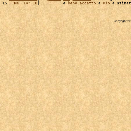
15 
  Rm  14: 18
|          è 
bene
accetto
 a 
Dio
 e 
stimat
Copyright © 