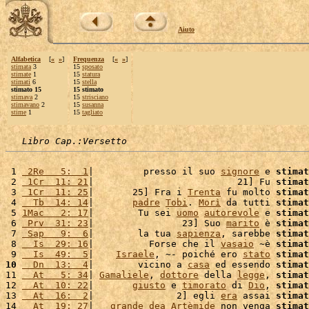
Aiuto
Alfabetica
[
«
»
]
Frequenza
[
«
»
]
stimata
3
15
sposato
stimate
1
15
statura
stimati
6
15
stella
stimato 15
15 stimato
stimava
2
15
strisciano
stimavano
2
15
susanna
stime
1
15
tagliato
Libro Cap.:Versetto
 1 
 2Re   5:  1
|         presso il suo 
signore
 e 
stimat
 2 
 1Cr  11: 21
|                          21] Fu 
stimat
 3 
 1Cr  11: 25
|       25] Fra i 
Trenta
 fu molto 
stimat
 4 
  Tb  14: 14
|       
padre
Tobi
. 
Morì
 da tutti 
stimat
 5 
1Mac   2: 17
|        Tu sei 
uomo
autorevole
 e 
stimat
 6 
 Prv  31: 23
|                23] Suo 
marito
 è 
stimat
 7 
 Sap   9:  6
|        la tua 
sapienza
, sarebbe 
stimat
 8 
  Is  29: 16
|          Forse che il 
vasaio
 ~è 
stimat
 9 
  Is  49:  5
|    
Israele
, ~- poiché ero 
stato
stimat
10
  Dn  13:  4
|        vicino a 
casa
 ed essendo 
stimat
11 
  At   5: 34
| 
Gamaliele
, 
dottore
 della 
legge
, 
stimat
12 
  At  10: 22
|       
giusto
 e 
timorato
 di 
Dio
, 
stimat
13 
  At  16:  2
|               2] egli 
era
 assai 
stimat
14 
  At  19: 27
|   
grande
dea
Artèmide
 non venga 
stimat