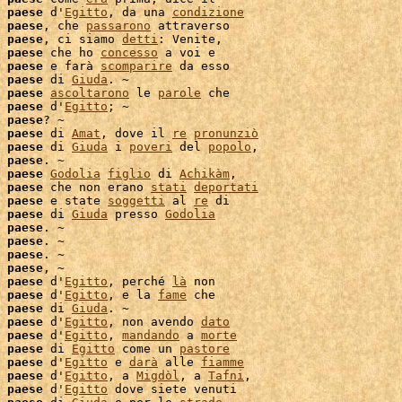
 
paese
 d'
Egitto
, da una 
condizione
 
paese
, che 
passarono
 attraverso

 
paese
, ci siamo 
detti
: Venite,

 
paese
 che ho 
concesso
 a voi e

 
paese
 e farà 
scomparire
 da esso

 
paese
 di 
Giuda
. ~

 
paese
ascoltarono
 le 
parole
 
paese
 d'
Egitto
; ~

 
paese
? ~

 
paese
 di 
Amat
, dove il 
re
pronunziò
 
paese
 di 
Giuda
 i 
poveri
 del 
popolo
,

 
paese
. ~

 
paese
Godolia
figlio
 di 
Achikàm
,

 
paese
 che non erano 
stati
deportati
 
paese
 e state 
soggetti
 al 
re
 di

 
paese
 di 
Giuda
 presso 
Godolia
 
paese
 
paese
. ~

 
paese
. ~

 
paese
, ~

 
paese
 d'
Egitto
, perché 
là
 non

 
paese
 d'
Egitto
, e la 
fame
 che

 
paese
 di 
Giuda
. ~

 
paese
 d'
Egitto
, non avendo 
dato
 
paese
 d'
Egitto
, 
mandando
 a 
morte
 
paese
 di 
Egitto
 come un 
pastore
 
paese
 d'
Egitto
 e 
darà
 alle 
fiamme
 
paese
 d'
Egitto
, a 
Migdòl
, a 
Tafni
,

 
paese
 d'
Egitto
 dove siete venuti
