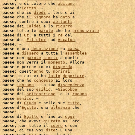
 
paese
, e di coloro che 
abitano
 
paese
 d'
Egitto
. ~

 
paese
 che io 
diedi
 a loro e ai

 
paese
 che il 
Signore
 ha 
dato
 a

 
paese
, contro i suoi 
abitanti
 
paese
 dei 
Caldei
 e lo 
ridurrò
 
paese
 tutte le 
parole
 che ho 
pronunziate
 
paese
 di 
Uz
, a tutti i 
re
 del

 
paese
 dei 
Filistei
, ad 
Ascalòn
,

 
paese
. ~

 
paese
 è una 
desolazione
 ~a 
causa
 
paese
 e 
dissero
 a tutta l'
assemblea
 
paese
 con 
parole
simili
 a quelle

 
paese
 non verrà il 
momento
. Allora

 
paese
 e perché io vi 
disperda
 
paese
; quest'
anno
 tu 
morirai
,

 
paese
 in cui vi ho 
fatto
deportare
 
paese
 che ho 
concesso
 ai loro

 
paese
lontano
, ~la tua 
discendenza
 
paese
 del suo 
esilio
. ~
Giacobbe
 
paese
 del 
settentrione
 ~e li 
raduno
 
paese
nemico
. ~

 
paese
 di 
Giuda
 e nelle sue 
città
,

 
paese
 d'
Egitto
, una 
alleanza
 che

 
paese
". ~

 
paese
 di 
Egitto
 e fino ad 
oggi
 
paese
, che avevi 
giurato
 
paese
, con tutto il 
cuore
 e con

 
paese
, di cui voi 
dite
: È una

 
paese
 come 
era
 prima, dice il
