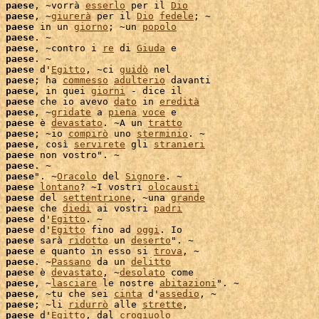
 
paese
, ~vorrà 
esserlo
 per il 
Dio
 
paese
, ~
giurerà
 per il 
Dio
fedele
; ~

 
paese
 in un 
giorno
; ~un 
popolo
 
paese
. ~

 
paese
, ~contro i 
re
 di 
Giuda
 e

 
paese
. ~

 
paese
 d'
Egitto
, ~ci 
guidò
 
paese
; ha 
commesso
adulterio
 davanti

 
paese
, in quei 
giorni
 - dice il

 
paese
 che io avevo 
dato
 in 
eredità
 
paese
, ~
gridate
 a 
piena
voce
 e

 
paese
 è 
devastato
. ~A un 
tratto
 
paese
; ~io 
compirò
 uno 
sterminio
. ~

 
paese
, così 
servirete
 gli 
stranieri
 
paese
 non vostro". ~

 
paese
. ~

 
paese
". ~
Oracolo
 del 
Signore
 
paese
lontano
? ~I vostri 
olocausti
 
paese
 del 
settentrione
, ~una 
grande
 
paese
 che 
diedi
 ai vostri 
padri
 
paese
 d'
Egitto
. ~

 
paese
 d'
Egitto
 fino ad 
oggi
. Io

 
paese
 sarà 
ridotto
 un 
deserto
". ~

 
paese
 e quanto in esso si 
trova
, ~

 
paese
. ~
Passano
 da un 
delitto
 
paese
 è 
devastato
, ~
desolato
 come

 
paese
, ~
lasciare
 le nostre 
abitazioni
 
paese
, ~tu che sei 
cinta
 d'
assedio
, ~

 
paese
; ~li 
ridurrò
 alle 
strette
,

 
paese
 d'
Egitto
, dal 
crogiuolo