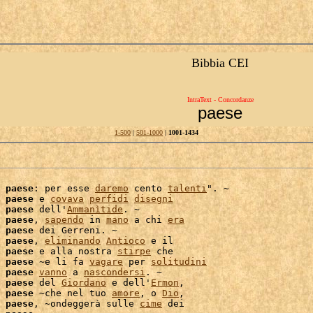
Bibbia CEI
IntraText - Concordanze
paese
1-500
|
501-1000
|
1001-1434
 
paese
: per esse 
daremo
 cento 
talenti
". ~

 
paese
 e 
covava
perfidi
disegni
 
paese
 dell'
Ammanìtide
. ~

 
paese
, 
sapendo
 in 
mano
 a chi 
era
 
paese
 dei Gerreni. ~

 
paese
, 
eliminando
Antioco
 e il

 
paese
 e alla nostra 
stirpe
 che

 
paese
 ~e li fa 
vagare
 per 
solitudini
 
paese
vanno
 a 
nascondersi
 
paese
 del 
Giordano
 e dell'
Ermon
,

 
paese
 ~che nel tuo 
amore
, o 
Dio
,

 
paese
, ~ondeggerà sulle 
cime
 dei
