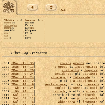
Aiuto
Alfabetica
[
«
»
]
Frequenza
[
«
»
]
padrone
171
1555 sarà
padroneggiare
1
1541 me
padroni
31
1518
città
paese 1434
1434 paese
paesi
44
1414 su
pafo
2
1411 1
paga
14
1407 2
Libro Cap.:Versetto
1001 
1Mac  15: 35
|             
rovina
grande
 nel nostro
1002 
1Mac  16: 13
|          
propose
 di 
impadronirsi
 del
1003 
2Mac   4: 26
|              
costretto
 a 
fuggire
 nel
1004 
2Mac   9: 24
|          
incidente
, gli 
abitanti
 del
1005 
2Mac  13: 24
|        
stratega
 da 
Tolemàide
 fino al
1006 
2Mac  14:  2
|             e si 
era
impadronito
 del
1007 
2Mac  14:  9
|     
particolare
, tu, 
re
, 
provvedi
 al
1008 
  Gb  12: 24
|          
Toglie
 il 
senno
 ai 
capi
 del
1009 
  Gb  24:  4
|          
strada
, ~tutti i 
miseri
 del
1010
 Sal  42:  7
|         perciò di te mi 
ricordo
 ~dal
1011 
 Sal  68: 11
|             E il tuo 
popolo
abitò
 il
1012 
 Sal  72: 16
|            
Abbonderà
 il 
frumento
 nel