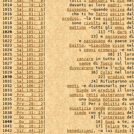
1013 
 Sal  74:  8
|          tutti i 
santuari
 di 
Dio
 nel
1014 
 Sal  78: 12
|          davanti ai loro 
padri
, ~nel
1015 
 Sal  81:  6
|         
Giuseppe
, ~quando 
usciva
 dal
1016 
 Sal  81: 11
|           che ti ho 
fatto
uscire
 dal
1017 
 Sal  88: 13
|       
prodigi
, ~la tua 
giustizia
 nel
1018 
 Sal 101:  6
|           sono 
rivolti
 ai 
fedeli
 del
1019 
 Sal 101:  8
|          
mattino
 ~tutti gli 
empi
 del
1020
 Sal 105: 11
|                      11] "Ti 
darò
 il
1021 
 Sal 105: 13
|                   13] e 
passavano
 di
1022 
 Sal 105: 13
|              e 
passavano
 di paese in
1023 
 Sal 105: 23
|          
Egitto
, ~
Giacobbe
visse
 nel
1024 
 Sal 105: 27
|              i 
segni
promessi
 ~e nel
1025 
 Sal 105: 30
|                          30] Il loro
1026 
 Sal 105: 31
|             
zanzare
 in tutto il loro
1027 
 Sal 105: 32
|              
vampe
 di 
fuoco
 sul loro
1028 
 Sal 105: 35
|          
divorarono
 tutta l'
erba
 del
1029 
 Sal 105: 36
|                   36] 
Colpì
 nel loro
1030
 Sal 106: 22
|                      22] 
prodigi
 nel
1031 
 Sal 106: 24
|                   24] Rifiutarono un
1032 
 Sal 106: 27
|         
genti
 ~e disseminarli per il
1033 
 Sal 136: 21
|             
Diede
 in 
eredità
 il loro
1034 
 Prv   2: 21
|          
uomini
retti
abiteranno
 nel
1035 
 Prv  25: 25
|              una 
buona
notizia
 da un
1036 
 Prv  28:  2
|               2] Per i 
delitti
 di un
1037 
 Prv  29:  4
|          
giustizia
rende
prospero
 il
1038 
 Prv  31: 23
|            
siede
 con gli 
anziani
 del
1039 
  Qo   5:  8
|                   8] l'
interesse
 del
1040
  Qo  10: 16
|                     16] 
Guai
 a te, o
1041 
  Qo  10: 17
|                     17] 
Felice
 te, o
1042 
 Sir  44: 23
|         
benedizioni
, ~a lui 
diede
 il