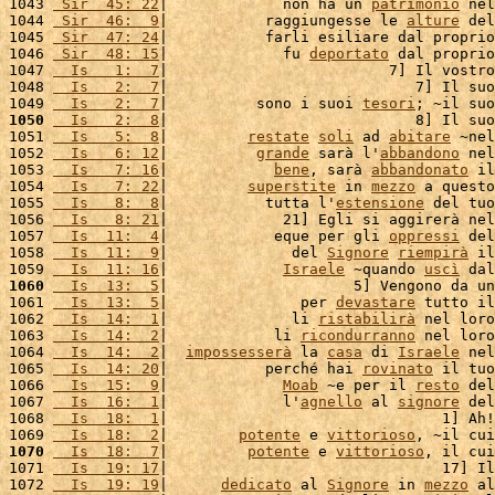
1043 
 Sir  45: 22
|             non ha un 
patrimonio
 nel
1044 
 Sir  46:  9
|           raggiungesse le 
alture
 del
1045 
 Sir  47: 24
|           farli esiliare dal proprio
1046 
 Sir  48: 15
|             fu 
deportato
 dal proprio
1047 
  Is   1:  7
|                         7] Il vostro
1048 
  Is   2:  7
|                            7] Il suo
1049 
  Is   2:  7
|          sono i suoi 
tesori
; ~il suo
1050
  Is   2:  8
|                            8] Il suo
1051 
  Is   5:  8
|         
restate
soli
 ad 
abitare
 ~nel
1052 
  Is   6: 12
|          
grande
 sarà l'
abbandono
 nel
1053 
  Is   7: 16
|            
bene
, sarà 
abbandonato
 il
1054 
  Is   7: 22
|         
superstite
 in 
mezzo
 a questo
1055 
  Is   8:  8
|           tutta l'
estensione
 del tuo
1056 
  Is   8: 21
|             21] Egli si aggirerà nel
1057 
  Is  11:  4
|            eque per gli 
oppressi
 del
1058 
  Is  11:  9
|              del 
Signore
riempirà
 il
1059 
  Is  11: 16
|             
Israele
 ~quando 
uscì
 dal
1060
  Is  13:  5
|                     5] Vengono da un
1061 
  Is  13:  5
|               per 
devastare
 tutto il
1062 
  Is  14:  1
|              li 
ristabilirà
 nel loro
1063 
  Is  14:  2
|            li 
ricondurranno
 nel loro
1064 
  Is  14:  2
|  
impossesserà
 la 
casa
 di 
Israele
 nel
1065 
  Is  14: 20
|           perché hai 
rovinato
 il tuo
1066 
  Is  15:  9
|             
Moab
 ~e per il 
resto
 del
1067 
  Is  16:  1
|             l'
agnello
 al 
signore
 del
1068 
  Is  18:  1
|                               1] Ah!
1069 
  Is  18:  2
|        
potente
 e 
vittorioso
, ~il cui
1070
  Is  18:  7
|         
potente
 e 
vittorioso
, il cui
1071 
  Is  19: 17
|                               17] Il
1072 
  Is  19: 19
|      
dedicato
 al 
Signore
 in 
mezzo
 al