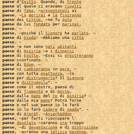
 
paese
 d'
Egitto
. Quando, di 
fronte
 
paese
 al quale ci eravamo 
rivolti
 
paese
 di 
Tema
, ~
presentatevi
 ai

paese
. ~
Là
morirai
 e 
là
finiranno
 
paese
 dei 
Kittim
, ~ne fu 
data
 
paese
 da lui 
fondato
 per 
marinai
,

 
paese
 
paese
, ~poiché il 
Signore
 ha 
parlato
. ~

 
paese
 di 
Giuda
: ~Abbiamo una 
città
 
paese
. ~

 
paese
 ~e non sono 
nati
abitanti
 
paese
 di 
Assiria
 ~e i 
dispersi
 
paese
 di 
Egitto
. ~Essi si 
prostreranno
 
paese
 sconfinato. ~

 
paese
 di 
Edom
. ~

 
paese
 si 
cambieranno
 in 
pece
, ~

 
paese
 con tutta 
esattezza
 
paese
 per 
distruggerlo
? Il 
Signore
 
paese
 e 
distruggilo
". ~

 
paese
 come il vostro, paese di

 
paese
 di 
frumento
 e di 
mosto
,

 
paese
 dalla 
mano
 del 
re
 di 
Assiria
? ~

 
paese
 dalla mia 
mano
? Potrà forse

 
paese
 e nel suo paese io lo farò

 
paese
 io lo farò 
cadere
 di 
spada
". ~

 
paese
 di 
Araràt
. ~
Assarhàddon
 
paese
 
paese
desolato
 ~saranno 
ora
 troppo

 
paese
, ~di 
devastazione
 e di 
distruzione
 
paese
, ~avranno una 
letizia
perenne
. ~
