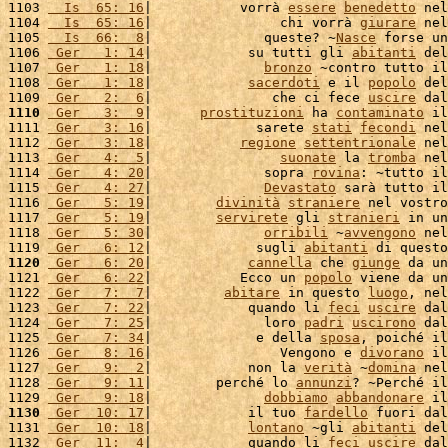
1103 
  Is  65: 16
|           vorrà 
essere
benedetto
 nel
1104 
  Is  65: 16
|                chi vorrà 
giurare
 nel
1105 
  Is  66:  8
|              queste? ~
Nasce
 forse un
1106 
 Ger   1: 14
|            su tutti gli 
abitanti
 del
1107 
 Ger   1: 18
|              
bronzo
 ~contro tutto il
1108 
 Ger   1: 18
|            
sacerdoti
 e il 
popolo
 del
1109 
 Ger   2:  6
|               che ci fece 
uscire
 dal
1110
 Ger   3:  9
|      
prostituzioni
 ha 
contaminato
 il
1111 
 Ger   3: 16
|             sarete 
stati
fecondi
 nel
1112 
 Ger   3: 18
|           
regione
settentrionale
 nel
1113 
 Ger   4:  5
|                
suonate
 la 
tromba
 nel
1114 
 Ger   4: 20
|              sopra 
rovina
: ~tutto il
1115 
 Ger   4: 27
|              
Devastato
 sarà tutto il
1116 
 Ger   5: 19
|        
divinità
straniere
 nel vostro
1117 
 Ger   5: 19
|        
servirete
 gli 
stranieri
 in un
1118 
 Ger   5: 30
|              
orribili
 ~
avvengono
 nel
1119 
 Ger   6: 12
|             sugli 
abitanti
 di questo
1120
 Ger   6: 20
|            
cannella
 che 
giunge
 da un
1121 
 Ger   6: 22
|           Ecco un 
popolo
 viene da un
1122 
 Ger   7:  7
|         
abitare
 in questo 
luogo
, nel
1123 
 Ger   7: 22
|            quando li 
feci
uscire
 dal
1124 
 Ger   7: 25
|              loro 
padri
uscirono
 dal
1125 
 Ger   7: 34
|             e della 
sposa
, poiché il
1126 
 Ger   8: 16
|                Vengono e 
divorano
 il
1127 
 Ger   9:  2
|            non la 
verità
 ~
domina
 nel
1128 
 Ger   9: 11
|        perché lo 
annunzi
? ~Perché il
1129 
 Ger   9: 18
|              
dobbiamo
abbandonare
 il
1130
 Ger  10: 17
|            il tuo 
fardello
 fuori dal
1131 
 Ger  10: 18
|            
lontano
 ~gli 
abitanti
 del
1132 
 Ger  11:  4
|            quando li 
feci
uscire
 dal