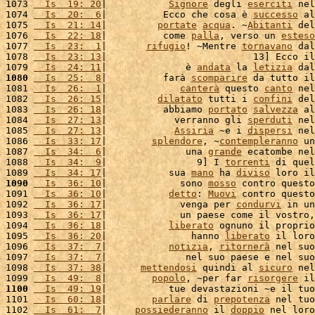
1073 
  Is  19: 20
|           
Signore
 degli 
eserciti
 nel
1074 
  Is  20:  6
|          Ecco che cosa è 
successo
 al
1075 
  Is  21: 14
|         
portate
acqua
. ~
Abitanti
 del
1076 
  Is  22: 18
|          come 
palla
, verso un 
esteso
1077 
  Is  23:  1
|       
rifugio
! ~Mentre 
tornavano
 dal
1078 
  Is  23: 13
|                          13] Ecco il
1079 
  Is  24: 11
|              è 
andata
 la 
letizia
 dal
1080
  Is  25:  8
|          farà 
scomparire
 da tutto il
1081 
  Is  26:  1
|             
canterà
 questo 
canto
 nel
1082 
  Is  26: 15
|         
dilatato
 tutti i 
confini
 del
1083 
  Is  26: 18
|          abbiamo 
portato
salvezza
 al
1084 
  Is  27: 13
|            verranno gli 
sperduti
 nel
1085 
  Is  27: 13
|            
Assiria
 ~e i 
dispersi
 nel
1086 
  Is  33: 17
|        
splendore
, ~
contempleranno
 un
1087 
  Is  34:  6
|              una 
grande
 ecatombe nel
1088 
  Is  34:  9
|                9] I 
torrenti
 di quel
1089 
  Is  34: 17
|           sua 
mano
 ha 
diviso
 loro il
1090
  Is  36: 10
|             sono 
mosso
 contro questo
1091 
  Is  36: 10
|           
detto
: 
Muovi
 contro questo
1092 
  Is  36: 17
|             venga per 
condurvi
 in un
1093 
  Is  36: 17
|             un paese come il vostro,
1094 
  Is  36: 18
|           
liberato
 ognuno il proprio
1095 
  Is  36: 20
|               hanno 
liberato
 il loro
1096 
  Is  37:  7
|           
notizia
, 
ritornerà
 nel suo
1097 
  Is  37:  7
|              nel suo paese e nel suo
1098 
  Is  37: 38
|      
mettendosi
 quindi al 
sicuro
 nel
1099 
  Is  49:  8
|        
popolo
, ~per far 
risorgere
 il
1100
  Is  49: 19
|           tue devastazioni ~e il tuo
1101 
  Is  60: 18
|        
parlare
 di 
prepotenza
 nel tuo
1102 
  Is  61:  7
|     
possiederanno
 il 
doppio
 nel loro