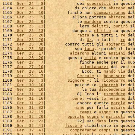
1163 
 Ger  24:  8
|             dei 
superstiti
 in questo
1164 
 Ger  24:  8
|            di coloro che 
abitano
 nel
1165 
 Ger  24: 10
|         finché non 
scompariranno
 dal
1166 
 Ger  25:  5
|           allora potrete 
abitare
 nel
1167 
 Ger  25:  9
|             le 
manderò
 contro questo
1168 
 Ger  25: 12
|              loro 
delitti
, 
punirò
 il
1169 
 Ger  25: 13
|           dunque a 
effetto
 su questo
1170
 Ger  25: 20
|             
razza
 e a tutti i 
re
 del
1171 
 Ger  25: 20
|              di 
Uz
, a tutti i 
re
 del
1172 
 Ger  25: 30
|        contro tutti gli 
abitanti
 del
1173 
 Ger  25: 38
|            sua 
tana
, ~poiché il loro
1174 
 Ger  26: 17
|          
alzarono
 alcuni 
anziani
 del
1175 
 Ger  26: 20
|         questa 
città
 e contro questo
1176 
 Ger  27:  7
|              finché anche per il suo
1177 
 Ger  27: 10
|              
allontanarvi
 dal vostro
1178 
 Ger  28: 16
|               Ecco, ti 
mando
via
 dal
1179 
 Ger  29:  7
|             
Cercate
 il 
benessere
 del
1180
 Ger  30:  3
|         
Signore
 -; li 
ricondurrò
 nel
1181 
 Ger  30: 10
|            poiché io 
libererò
 te dal
1182 
 Ger  30: 10
|               la tua 
discendenza
 dal
1183 
 Ger  31:  8
|             8] Ecco li 
riconduco
 dal
1184 
 Ger  31: 16
|           
pene
; ~essi 
torneranno
 dal
1185 
 Ger  31: 23
|             ancora questa 
parola
 nel
1186 
 Ger  31: 32
|            
mano
 per farli 
uscire
 dal
1187 
 Ger  32: 15
|              
campi
 e 
vigne
 in questo
1188 
 Ger  32: 20
|         
operato
segni
 e 
miracoli
 nel
1189 
 Ger  32: 22
|             22] Hai 
dato
 loro questo
1190
 Ger  32: 41
|        
fisserò
 stabilmente in questo
1191 
 Ger  32: 43
|          
compreranno
campi
 in questo
1192 
 Ger  33: 11
|       
ristabilirò
 la 
sorte
 di questo