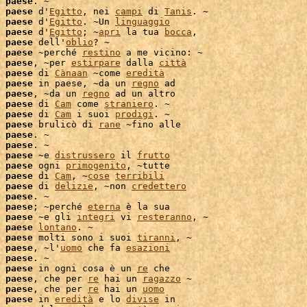
 
paese
. ~

 
paese
 d'
Egitto
, nei 
campi
 di 
Tanis
. ~

 
paese
 d'
Egitto
. ~Un 
linguaggio
 
paese
 d'
Egitto
; ~
apri
 la tua 
bocca
,

 
paese
 dell'
oblio
? ~

 
paese
 ~perché 
restino
 a me vicino: ~

 
paese
, ~per 
estirpare
 dalla 
città
 
paese
 di 
Cànaan
 ~come 
eredità
 
paese
 in paese, ~da un 
regno
 ad

 
paese
, ~da un 
regno
 ad un altro

 
paese
 di 
Cam
 come 
straniero
. ~

 
paese
 di 
Cam
 i suoi 
prodigi
. ~

 
paese
 brulicò di 
rane
 ~fino alle

 
paese
. ~

 
paese
. ~

 
paese
 ~e 
distrussero
 il 
frutto
 
paese
 ogni 
primogenito
 
paese
 di 
Cam
, ~
cose
terribili
 
paese
 di 
delizie
, ~non 
credettero
 
paese
. ~

 
paese
; ~perché 
eterna
 è la sua

 
paese
 ~e gli 
integri
 vi 
resteranno
, ~

 
paese
lontano
. ~

 
paese
 molti sono i suoi 
tiranni
, ~

 
paese
, ~l'
uomo
 che fa 
esazioni
 
paese
. ~

 
paese
 in ogni cosa è un 
re
 
paese
, che per 
re
 hai un 
ragazzo
 ~

 
paese
, che per 
re
 hai un 
uomo
 
paese
 in 
eredità
 e lo 
divise
 in
