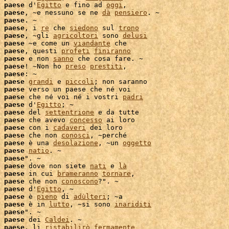
 
paese
 d'
Egitto
 e fino ad 
oggi
,

 
paese
, ~e nessuno se ne 
dà
pensiero
. ~

 
paese
. ~

 
paese
, i 
re
 che 
siedono
 sul 
trono
 
paese
, ~gli 
agricoltori
 sono 
delusi
 
paese
 ~e come un 
viandante
 che

 
paese
, questi 
profeti
finiranno
 
paese
 e non 
sanno
 che cosa fare. ~

 
paese
! ~Non ho 
preso
prestiti
,

 
paese
: ~

 
paese
grandi
 e 
piccoli
; non saranno

 
paese
 verso un paese che né voi

 
paese
 che né voi né i vostri 
padri
 
paese
 d'
Egitto
; ~

 
paese
 del 
settentrione
 e da tutte

 
paese
 che avevo 
concesso
 ai loro

 
paese
 con i 
cadaveri
 
paese
 che non 
conosci
, ~perché

 
paese
 è una 
desolazione
, ~un 
oggetto
 
paese
natio
. ~

 
paese
". ~

 
paese
 dove non siete 
nati
 e 
là
 
paese
 in cui 
brameranno
tornare
,

 
paese
 che non 
conoscono
?". ~

 
paese
 d'
Egitto
, ~

 
paese
 è 
pieno
 di 
adùlteri
; ~a

 
paese
 è in 
lutto
, ~si sono 
inariditi
 
paese
". ~

 
paese
 dei 
Caldei
. ~

 
paese
, li 
ristabilirò
fermamente