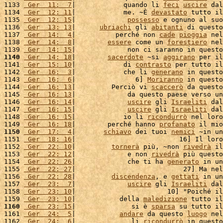
1133 
 Ger  11:  7
|            quando li 
feci
uscire
 dal
1134 
 Ger  12: 11
|            me. ~È 
devastato
 tutto il
1135 
 Ger  12: 15
|             
possesso
 e ognuno al suo
1136 
 Ger  13: 13
|      
ubriachi
 gli 
abitanti
 di questo
1137 
 Ger  14:  4
|          perché non 
cade
pioggia
 nel
1138 
 Ger  14:  8
|        
essere
 come un 
forestiero
 nel
1139 
 Ger  14: 15
|             non ci saranno in questo
1140
 Ger  14: 18
|        
sacerdote
 ~si 
aggirano
 per il
1141 
 Ger  15: 10
|            di 
contrasto
 per tutto il
1142 
 Ger  16:  3
|            che li 
generano
 in questo
1143 
 Ger  16:  6
|               6] 
Moriranno
 in questo
1144 
 Ger  16: 13
|         Perciò vi 
scaccerò
 da questo
1145 
 Ger  16: 13
|             da questo paese verso un
1146 
 Ger  16: 14
|             
uscire
 gli 
Israeliti
 dal
1147 
 Ger  16: 15
|             
uscire
 gli 
Israeliti
 dal
1148 
 Ger  16: 15
|            io li 
ricondurrò
 nel loro
1149 
 Ger  16: 18
|        perché hanno 
profanato
 il mio
1150
 Ger  17:  4
|       
schiavo
 dei tuoi 
nemici
 ~in un
1151 
 Ger  18: 16
|                          16] Il loro
1152 
 Ger  22: 10
|         
tornerà
 più, ~non 
rivedrà
 il
1153 
 Ger  22: 12
|             e non 
rivedrà
 più questo
1154 
 Ger  22: 26
|             che ti ha 
generato
 in un
1155 
 Ger  22: 27
|                           27] Ma nel
1156 
 Ger  22: 28
|         
discendenza
, e 
gettati
 in un
1157 
 Ger  23:  7
|             
uscire
 gli 
Israeliti
 dal
1158 
 Ger  23: 10
|                       10] "Poiché il
1159 
 Ger  23: 10
|           della 
maledizione
 tutto il
1160
 Ger  23: 15
|              si è 
sparsa
 su tutto il
1161 
 Ger  24:  5
|           
andare
 da questo 
luogo
 nel
1162 
 Ger  24:  6
|              li 
ricondurrò
 in questo