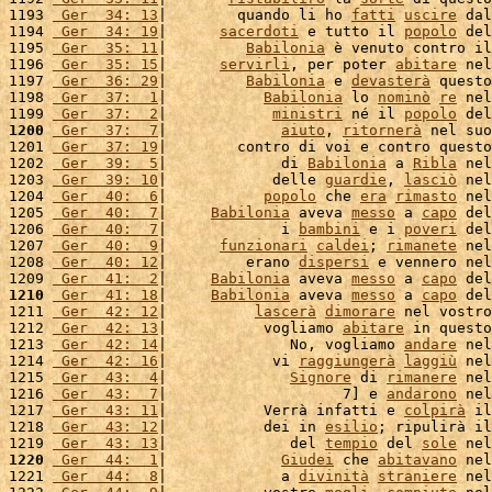
1193 
 Ger  34: 13
|        quando li ho 
fatti
uscire
 dal
1194 
 Ger  34: 19
|      
sacerdoti
 e tutto il 
popolo
 del
1195 
 Ger  35: 11
|         
Babilonia
 è venuto contro il
1196 
 Ger  35: 15
|      
servirli
, per poter 
abitare
 nel
1197 
 Ger  36: 29
|         
Babilonia
 e 
devasterà
 questo
1198 
 Ger  37:  1
|           
Babilonia
 lo 
nominò
re
 nel
1199 
 Ger  37:  2
|            
ministri
 né il 
popolo
 del
1200
 Ger  37:  7
|             
aiuto
, 
ritornerà
 nel suo
1201 
 Ger  37: 19
|        contro di voi e contro questo
1202 
 Ger  39:  5
|             di 
Babilonia
 a 
Ribla
 nel
1203 
 Ger  39: 10
|            delle 
guardie
, 
lasciò
 nel
1204 
 Ger  40:  6
|           
popolo
 che 
era
rimasto
 nel
1205 
 Ger  40:  7
|     
Babilonia
 aveva 
messo
 a 
capo
 del
1206 
 Ger  40:  7
|             i 
bambini
 e i 
poveri
 del
1207 
 Ger  40:  9
|      
funzionari
caldei
; 
rimanete
 nel
1208 
 Ger  40: 12
|         erano 
dispersi
 e vennero nel
1209 
 Ger  41:  2
|     
Babilonia
 aveva 
messo
 a 
capo
 del
1210
 Ger  41: 18
|     
Babilonia
 aveva 
messo
 a 
capo
 del
1211 
 Ger  42: 12
|          
lascerà
dimorare
 nel vostro
1212 
 Ger  42: 13
|           vogliamo 
abitare
 in questo
1213 
 Ger  42: 14
|              No, vogliamo 
andare
 nel
1214 
 Ger  42: 16
|            vi 
raggiungerà
laggiù
 nel
1215 
 Ger  43:  4
|              
Signore
 di 
rimanere
 nel
1216 
 Ger  43:  7
|                    7] e 
andarono
 nel
1217 
 Ger  43: 11
|           Verrà infatti e 
colpirà
 il
1218 
 Ger  43: 12
|           dei in 
esilio
; ripulirà il
1219 
 Ger  43: 13
|              del 
tempio
 del 
sole
 nel
1220
 Ger  44:  1
|             
Giudei
 che 
abitavano
 nel
1221 
 Ger  44:  8
|             a 
divinità
straniere
 nel