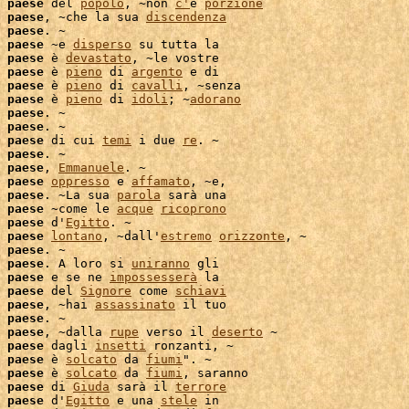
 
paese
 del 
popolo
, ~non 
c'
è 
porzione
 
paese
, ~che la sua 
discendenza
 
paese
. ~

 
paese
 ~e 
disperso
 su tutta la

 
paese
 è 
devastato
, ~le vostre

 
paese
 è 
pieno
 di 
argento
 e di

 
paese
 è 
pieno
 di 
cavalli
 
paese
 è 
pieno
 di 
idoli
; ~
adorano
 
paese
. ~

 
paese
. ~

 
paese
 di cui 
temi
 i due 
re
. ~

 
paese
. ~

 
paese
, 
Emmanuele
. ~

 
paese
oppresso
 e 
affamato
, ~e,

 
paese
. ~La sua 
parola
 sarà una

 
paese
 ~come le 
acque
ricoprono
 
paese
 d'
Egitto
 
paese
lontano
, ~dall'
estremo
orizzonte
, ~

 
paese
. ~

 
paese
. A loro si 
uniranno
 gli

 
paese
 e se ne 
impossesserà
 la

 
paese
 del 
Signore
 come 
schiavi
 
paese
, ~hai 
assassinato
 il tuo

 
paese
. ~

 
paese
, ~dalla 
rupe
 verso il 
deserto
 ~

 
paese
 dagli 
insetti
 ronzanti, ~

 
paese
 è 
solcato
 da 
fiumi
 
paese
 è 
solcato
 da 
fiumi
, saranno

 
paese
 di 
Giuda
 sarà il 
terrore
 
paese
 d'
Egitto
 e una 
stele
 in
