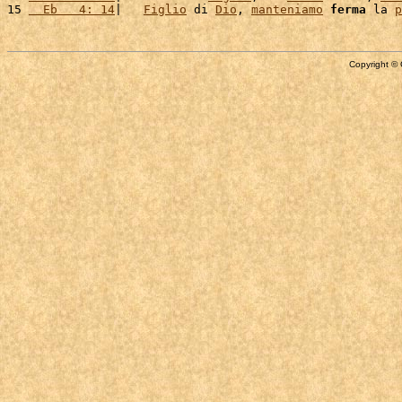
15 
  Eb   4: 14
|   
Figlio
 di 
Dio
, 
manteniamo
ferma
 la 
p
Copyright © 