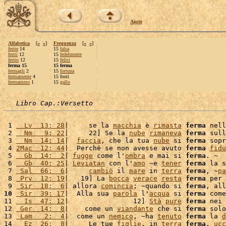
Aiuto
Alfabetica
[
«
»
]
Frequenza
[
«
»
]
ferite
14
15
falsa
feriti
12
15
fedelmente
ferito
12
15
felici
ferma 15
15 ferma
fermagli
2
15
fortuna
fermamente
4
15 fosti
fermammo
1
15
gallo
Libro Cap.:Versetto
 1 
  Lv  13: 28
|     se la 
macchia
 è 
rimasta
ferma
 nell
 2 
  Nm   9: 22
|     22] Se la 
nube
rimaneva
ferma
 sull
 3 
  Nm  14: 14
|  
faccia
, che la tua 
nube
 si 
ferma
 sopr
 4 
2Mac  12: 44
|  Perché se non avesse avuto 
ferma
fidu
 5 
  Gb  14:  2
| 
fugge
 come l'
ombra
 e mai si 
ferma
. ~

 6 
  Gb  40: 25
| 
Leviatan
 con l'
amo
 ~e 
tener
ferma
 la s
 7 
 Sal  66:  6
|     
cambiò
 il 
mare
 in 
terra
ferma
, ~
pa
 8 
 Prv  12: 19
|   19] La 
bocca
verace
resta
ferma
 per 
 9 
 Sir  18:  6
| allora 
comincia
; ~quando si 
ferma
, all
10
 Sir  39: 17
|  Alla sua 
parola
 l'
acqua
 si 
ferma
 come
11 
  Is  47: 12
|                12] 
Stà
pure
ferma
 nei 
12 
 Ger  14:  8
|    come un 
viandante
 che si 
ferma
 solo
13 
 Lam   2:  4
|  come un 
nemico
, ~ha 
tenuto
ferma
 la 
d
14 
  Ez  26:  8
|     Le tue 
figlie
, in 
terra
ferma
, 
ucc