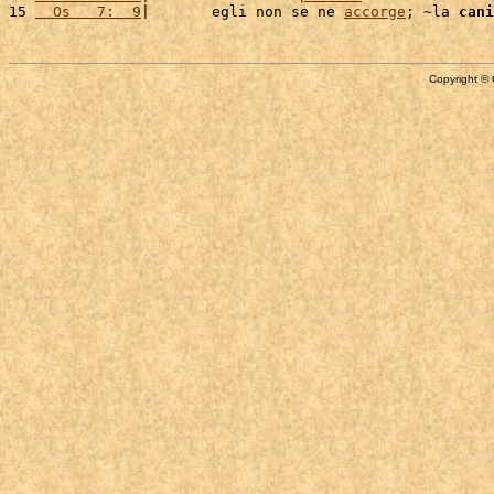
15 
  Os   7:  9
|       egli non se ne 
accorge
; ~la 
cani
Copyright © 