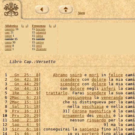
Aiuto
Alfabetica
[
«
»
]
Frequenza
[
«
»
]
canestro
16
15
bruciata
cani
21
15
calamità
caniel
1
15
calma
canizie 15
15 canizie
canna
30
15
cattive
canne
8
15
cercò
cannè
1
15
chiamate
Libro Cap.:Versetto
 1 
  Gn  25:  8
|     
Abramo
spirò
 e 
morì
 in 
felice
cani
 2 
  Gn  42: 38
|        
scendere
 con 
dolore
 la mia 
cani
 3 
  Gn  44: 29
|        
scendere
 con 
dolore
 la mia 
cani
 4 
  Gn  44: 31
|        con 
dolore
 negli 
inferi
 la 
cani
 5 
 1Re   2:  9
|  
trattarlo
. Farai 
scendere
 la sua 
cani
 6 
2Mac   6: 23
|           
aggiungeva
 la 
veneranda
cani
 7 
2Mac  15: 13
|         che si distingueva per la 
cani
 8 
 Sal  71: 18
|           nella 
vecchiaia
 e nella 
cani
 9 
 Prv  16: 31
|         31] 
Corona
magnifica
 è la 
cani
10
 Prv  20: 29
|         
ornamento
 dei 
vecchi
 è la 
cani
11 
 Sap   2: 10
|            nessun 
riguardo
 per la 
cani
12 
 Sap   4:  9
|                          9] ma la 
cani
13 
 Sir   6: 18
| conseguirai la 
sapienza
 fino alla 
cani
14 
  Is  46:  4
|           io vi 
porterò
 fino alla 
cani