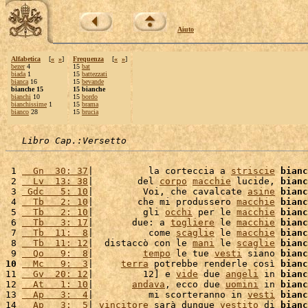
Aiuto
Alfabetica
[
«
»
]
Frequenza
[
«
»
]
bezer
4
15
bat
biada
1
15
battezzati
bianca
16
15
bevande
bianche 15
15 bianche
bianchi
10
15
bordo
bianchissime
1
15
brama
bianco
28
15
brucia
Libro Cap.:Versetto
 1 
  Gn  30: 37
|          la corteccia a 
striscie
bianc
 2 
  Lv  13: 38
|        del 
corpo
macchie
 lucide, 
bianc
 3 
 Gdc   5: 10
|         Voi, che cavalcate 
asine
bianc
 4 
  Tb   2: 10
|        che mi produssero 
macchie
bianc
 5 
  Tb   2: 10
|         gli 
occhi
 per le 
macchie
bianc
 6 
  Tb   3: 17
|       due: a 
togliere
 le 
macchie
bianc
 7 
  Tb  11:  8
|          come 
scaglie
 le 
macchie
bianc
 8 
  Tb  11: 12
|  distaccò con le 
mani
 le 
scaglie
bianc
 9 
  Qo   9:  8
|         
tempo
 le tue 
vesti
 siano 
bianc
10
  Mc   9:  3
|     
terra
 potrebbe renderle così 
bianc
11 
  Gv  20: 12
|         12] e 
vide
 due 
angeli
 in 
bianc
12 
  At   1: 10
|       
andava
, ecco due 
uomini
 in 
bianc
13 
  Ap   3:  4
|          mi scorteranno in 
vesti
bianc
14 
  Ap   3:  5
| 
vincitore
 sarà dunque 
vestito
 di 
bianc