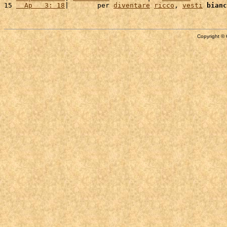
15 
  Ap   3: 18
|       per 
diventare
ricco
, 
vesti
bianc
Copyright © 