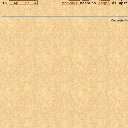
15 
  Ap   5:  4
|          
trovava
 nessuno 
degno
 di 
apri
Copyright © 