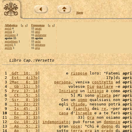
Aiuto
Alfabetica
[
«
»
]
Frequenza
[
«
»
]
aprirà
4
15
amati
aprirai
2
15
amò
apriranno
2
15
andarsene
aprire 15
15 aprire
aprirebbero
1
15
archi
aprirgli
1
15
armatura
aprirle
1
15
arpa
Libro Cap.:Versetto
 1 
 Gdt  10:  9
|           e 
rispose
 loro: "Fatemi 
apri
 2 
 Est   4:17p
|                            17p]di 
apri
 3 
2Mac   6: 18
|      
persona
, veniva 
costretto
 ad 
apri
 4 
  Gb  11:  5
|            volesse 
Dio
parlare
 ~e 
apri
 5 
 Prv  17: 14
|        
Iniziare
 un 
litigio
 è come 
apri
 6 
  Ct   5:  5
|             5] Mi sono 
alzata
 per 
apri
 7 
 Sir   8: 19
|         Con un 
uomo
 qualsiasi non 
apri
 8 
  Is  22: 22
|        egli 
chiude
, nessuno potrà 
apri
 9 
  Is  45:  1
|           ai 
fianchi
 dei 
re
, ~per 
apri
10
  Ez  29: 21
|        
casa
 d'
Israele
 e a te farò 
apri
11 
  Dn   3: 33
|                33] 
Ora
 non osiamo 
apri
12 
  Gv  10: 21
| 
indemoniato
; può forse un 
demonio
apri
13 
  Ap   5:  2
|        gran 
voce
: "Chi è 
degno
 di 
apri
14 
  Ap   5:  3
|       sotto 
terra
era
 in 
grado
 di 
apri