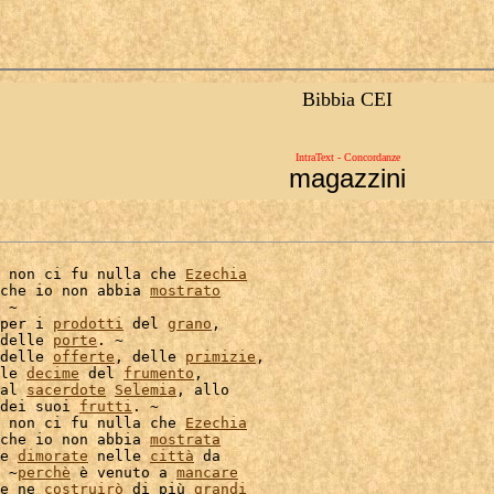
Bibbia CEI
IntraText - Concordanze
magazzini
 non ci fu nulla che 
Ezechia
che io non abbia 
mostrato
 ~

per i 
prodotti
 del 
grano
,

delle 
porte
. ~

delle 
offerte
, delle 
primizie
,

le 
decime
 del 
frumento
,

al 
sacerdote
Selemia
, allo

dei suoi 
frutti
 non ci fu nulla che 
Ezechia
che io non abbia 
mostrata
e 
dimorate
 nelle 
città
 da

 ~
perchè
 è venuto a 
mancare
e ne 
costruirò
 di più 
grandi