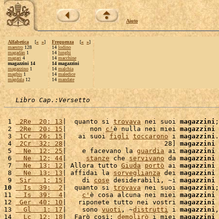
Aiuto
Alfabetica
[
«
»
]
Frequenza
[
«
»
]
maestro
128
14
lodino
magadàn
1
14
lunghi
magari
4
14
macchine
magazzini 14
14 magazzini
magazzino
1
14
malchia
magbis
1
14
maledice
màgdala
12
14
mandate
Libro Cap.:Versetto
 1 
 2Re  20: 13
|  quanto si 
trovava
 nei suoi 
magazzini
;
 2 
 2Re  20: 15
|      non 
c'
è nulla nei miei 
magazzini
 
 3 
 1Cr  26: 15
|   ai suoi 
figli
toccarono
 i 
magazzini
.
 4 
 2Cr  32: 28
|                         28] 
magazzini
 
 5 
  Ne  12: 25
|    e facevano la 
guardia
 ai 
magazzini
 
 6 
  Ne  12: 44
|     
stanze
 che 
servivano
 da 
magazzini
 
 7 
  Ne  13: 12
| Allora tutto 
Giuda
portò
 ai 
magazzini
 
 8 
  Ne  13: 13
| affidai la 
sorveglianza
 dei 
magazzini
 
 9 
 Sir   1: 15
|    di 
cose
 desiderabili, ~i 
magazzini
 
10
  Is  39:  2
|  quanto si 
trovava
 nei suoi 
magazzini
;
11 
  Is  39:  4
|    
c'
è cosa alcuna nei miei 
magazzini
 
12 
 Ger  40: 10
|   riponete tutto nei vostri 
magazzini
 
13 
  Gl   1: 17
|    sono 
vuoti
, ~
distrutti
 i 
magazzini
,
14 
  Lc  12: 18
|  Farò così: 
demolirò
 i miei 
magazzini
 