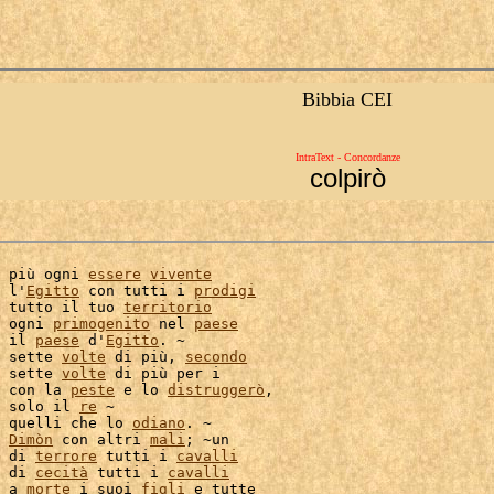
Bibbia CEI
IntraText - Concordanze
colpirò
 più ogni 
essere
vivente
 l'
Egitto
 con tutti i 
prodigi
 tutto il tuo 
territorio
 ogni 
primogenito
 nel 
paese
 il 
paese
 d'
Egitto
. ~

 sette 
volte
 di più, 
secondo
 sette 
volte
 di più per i

 con la 
peste
 e lo 
distruggerò
,

 solo il 
re
 quelli che lo 
odiano
. ~

Dimòn
 con altri 
mali
; ~un

 di 
terrore
 tutti i 
cavalli
 di 
cecità
 tutti i 
cavalli
 a 
morte
 i suoi 
figli