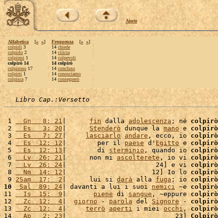
Aiuto
Alfabetica
[
«
»
]
Frequenza
[
«
»
]
colpirli
3
14
chiede
colpirlo
2
14
cilicia
colpirmi
1
14
colpevoli
colpirò 14
14 colpirò
colpirono
17
14
concluso
colpirti
1
14
conosciamo
colpisca
7
14
consegnerò
Libro Cap.:Versetto
 1 
  Gn   8: 21
|      
fin
 dalla 
adolescenza
; né 
colpirò
 2 
  Es   3: 20
|      
Stenderò
 dunque la 
mano
 e 
colpirò
 3 
  Es   7: 27
|     
lasciarlo
andare
, ecco, io 
colpirò
 4 
  Es  12: 12
|        per il 
paese
 d'
Egitto
 e 
colpirò
 5 
  Es  12: 13
|        di 
sterminio
, quando io 
colpirò
 6 
  Lv  26: 21
|      non mi 
ascolterete
, io vi 
colpirò
 7 
  Lv  26: 24
|                       24] e vi 
colpirò
 8 
  Nm  14: 12
|                      12] Io lo 
colpirò
 9 
2Sam  17:  2
|      lui si 
darà
 alla 
fuga
; io 
colpirò
10
 Sal  89: 24
| davanti a lui i suoi 
nemici
 ~e 
colpirò
11 
  Is  15:  9
|       
piene
 di 
sangue
, ~eppure 
colpirò
12 
  Zc  12:  4
|  
giorno
 - 
parola
 del 
Signore
 - 
colpirò
13 
  Zc  12:  4
|     
terrò
aperti
 i miei 
occhi
, 
colpirò
14 
  Ap   2: 23
|                            23] 
Colpirò