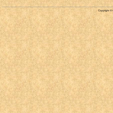
Copyright © 