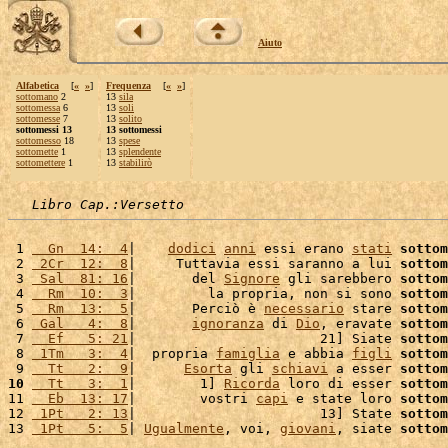
Aiuto
Alfabetica
[
«
»
]
Frequenza
[
«
»
]
sottomano
2
13
sila
sottomessa
6
13
soli
sottomesse
7
13
solito
sottomessi 13
13 sottomessi
sottomesso
18
13
spese
sottomette
1
13
splendente
sottomettere
1
13
stabilirò
Libro Cap.:Versetto
 1 
  Gn  14:  4
|    
dodici
anni
 essi erano 
stati
sottom
 2 
 2Cr  12:  8
|     Tuttavia essi saranno a lui 
sottom
 3 
 Sal  81: 16
|       del 
Signore
 gli sarebbero 
sottom
 4 
  Rm  10:  3
|         la propria, non si sono 
sottom
 5 
  Rm  13:  5
|       Perciò è 
necessario
 stare 
sottom
 6 
 Gal   4:  8
|       
ignoranza
 di 
Dio
, eravate 
sottom
 7 
  Ef   5: 21
|                       21] Siate 
sottom
 8 
 1Tm   3:  4
|  propria 
famiglia
 e abbia 
figli
sottom
 9 
  Tt   2:  9
|      
Esorta
 gli 
schiavi
 a esser 
sottom
10
  Tt   3:  1
|        1] 
Ricorda
 loro di esser 
sottom
11 
  Eb  13: 17
|        vostri 
capi
 e state loro 
sottom
12 
 1Pt   2: 13
|                       13] State 
sottom
13 
 1Pt   5:  5
| 
Ugualmente
, voi, 
giovani
, siate 
sottom