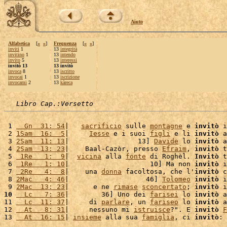
Aiuto
Alfabetica
[
«
»
]
Frequenza
[
«
»
]
inviti
1
13
integrità
invitino
1
13
intendo
invito
5
13
interessi
invitò 13
13 invitò
invoca
8
13
iscritto
invocai
1
13
iscrizione
invocami
2
13
kàreca
Libro Cap.:Versetto
 1 
  Gn  31: 54
|   
sacrificio
 sulle 
montagne
 e 
invitò
 i
 2 
1Sam  16:  5
|     
Iesse
 e i suoi 
figli
 e li 
invitò
 a
 3 
2Sam  11: 13
|                 13] 
Davide
 lo 
invitò
 a
 4 
2Sam  13: 23
|    Baal-Cazòr, presso 
Efraim
, 
invitò
 t
 5 
 1Re   1:  9
|  
vicina
 alla 
fonte
 di Roghèl. 
Invitò
 t
 6 
 1Re   1: 10
|                    10] Ma non 
invitò
 i
 7 
 2Re   4:  8
|    una 
donna
 facoltosa, che l'
invitò
 c
 8 
2Mac   4: 46
|                   46] 
Tolomeo
invitò
 i
 9 
2Mac  13: 23
|      e ne 
rimase
sconcertato
; 
invitò
 i
10
  Lc   7: 36
|        36] Uno dei 
farisei
 lo 
invitò
 a
11 
  Lc  11: 37
|     di 
parlare
, un 
fariseo
 lo 
invitò
 a
12 
  At   8: 31
|     nessuno mi 
istruisce
?". E 
invitò
F
13 
  At  16: 15
| 
insieme
 alla sua 
famiglia
, ci 
invitò
: 