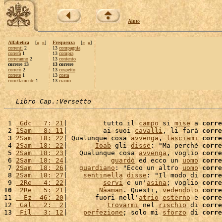
Aiuto
Alfabetica
[
«
»
]
Frequenza
[
«
»
]
correnti
2
13
compagnia
correrà
1
13
compra
correranno
2
13
contento
correre 13
13 correre
correrò
2
13
cospetto
correte
1
13
costa
correttamente
1
13
cranio
Libro Cap.:Versetto
 1 
 Gdc   7: 21
|         tutto il 
campo
 si 
mise
 a 
corre
 2 
1Sam   8: 11
|         ai suoi 
cavalli
, li farà 
corre
 3 
2Sam  18: 22
| Qualunque cosa 
avvenga
, 
lasciami
corre
 4 
2Sam  18: 22
|       
Ioab
 gli 
disse
: "Ma perché 
corre
 5 
2Sam  18: 23
|   Qualunque cosa 
avvenga
, voglio 
corre
 6 
2Sam  18: 24
|           
guardò
 ed ecco un 
uomo
corre
 7 
2Sam  18: 26
|   
guardiano
: "Ecco un altro 
uomo
corre
 8 
2Sam  18: 27
|    
sentinella
disse
: "Il modo di 
corre
 9 
 2Re   4: 22
|         
servi
 e un'
asina
; voglio 
corre
10
 2Re   5: 21
|        
Nàaman
. Questi, 
vedendolo
corre
11 
  Ez  46: 20
|       fuori nell'
atrio
esterno
 e 
corre
12 
 Gal   2:  2
|          
trovarmi
 nel 
rischio
 di 
corre
13 
 Fil   3: 12
|    
perfezione
; solo mi 
sforzo
 di 
corre