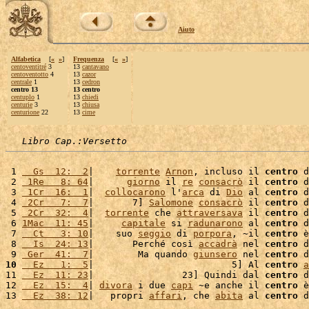
Aiuto
Alfabetica
[
«
»
]
Frequenza
[
«
»
]
centoventitré
3
13
cantavano
centoventotto
4
13
cazor
centrale
1
13
cedron
centro 13
13 centro
centuplo
1
13
chiedi
centurie
3
13
chiusa
centurione
22
13
cime
Libro Cap.:Versetto
 1 
  Gs  12:  2
|    
torrente
Arnon
, incluso il 
centro
 d
 2 
 1Re   8: 64
|      
giorno
 il 
re
consacrò
 il 
centro
 d
 3 
 1Cr  16:  1
|  
collocarono
 l'
arca
 di 
Dio
 al 
centro
 d
 4 
 2Cr   7:  7
|       7] 
Salomone
consacrò
 il 
centro
 d
 5 
 2Cr  32:  4
|  
torrente
 che 
attraversava
 il 
centro
 d
 6 
1Mac  11: 45
|     
capitale
 si 
radunarono
 al 
centro
 d
 7 
  Ct   3: 10
|    suo 
seggio
 di 
porpora
, ~il 
centro
 è
 8 
  Is  24: 13
|       Perché così 
accadrà
 nel 
centro
 d
 9 
 Ger  41:  7
|        Ma quando 
giunsero
 nel 
centro
 d
10
  Ez   1:  5
|                         5] Al 
centro
a
11 
  Ez  11: 23
|                23] Quindi dal 
centro
 d
12 
  Ez  15:  4
| 
divora
 i due 
capi
 ~e anche il 
centro
 è
13 
  Ez  38: 12
|   propri 
affari
, che 
abita
 al 
centro
 d