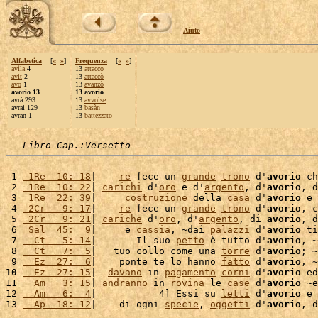
Aiuto
Alfabetica
[
«
»
]
Frequenza
[
«
»
]
avìla
4
13
attacco
avit
2
13
attaccò
avo
1
13
avanzò
avorio 13
13 avorio
avrà 293
13
avvolse
avrai 129
13
basàn
avran 1
13
battezzato
Libro Cap.:Versetto
 1 
 1Re  10: 18
|    
re
 fece un 
grande
trono
 d'
avorio
 ch
 2 
 1Re  10: 22
| 
carichi
 d'
oro
 e d'
argento
, d'
avorio
, d
 3 
 1Re  22: 39
|     
costruzione
 della 
casa
 d'
avorio
 e 
 4 
 2Cr   9: 17
|    
re
 fece un 
grande
trono
 d'
avorio
, c
 5 
 2Cr   9: 21
| 
cariche
 d'
oro
, d'
argento
, di 
avorio
, d
 6 
 Sal  45:  9
|     e 
cassia
, ~dai 
palazzi
 d'
avorio
 ti
 7 
  Ct   5: 14
|       Il suo 
petto
 è tutto d'
avorio
, ~
 8 
  Ct   7:  5
|   tuo collo come una 
torre
 d'
avorio
; ~
 9 
  Ez  27:  6
|    ponte te lo hanno 
fatto
 d'
avorio
10
  Ez  27: 15
|  
davano
 in 
pagamento
corni
 d'
avorio
 ed
11 
  Am   3: 15
| 
andranno
 in 
rovina
 le 
case
 d'
avorio
 ~e
12 
  Am   6:  4
|           4] Essi su 
letti
 d'
avorio
 e 
13 
  Ap  18: 12
|    di ogni 
specie
, 
oggetti
 d'
avorio
, d