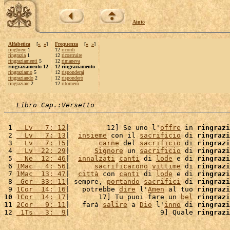
Aiuto
Alfabetica
[
«
»
]
Frequenza
[
«
»
]
ringhiere
1
12
ricordi
ringrazia
1
12
ricostruire
ringraziamenti
5
12
rimaneva
ringraziamento 12
12 ringraziamento
ringraziamo
5
12
risponderai
ringraziando
2
12
risponderò
ringraziare
2
12
ritornerò
Libro Cap.:Versetto
 1 
  Lv   7: 12
|         12] Se uno l'
offre
 in 
ringrazi
 2 
  Lv   7: 13
|  
insieme
 con il 
sacrificio
 di 
ringrazi
 3 
  Lv   7: 15
|       
carne
 del 
sacrificio
 di 
ringrazi
 4 
  Lv  22: 29
|      
Signore
 un 
sacrificio
 di 
ringrazi
 5 
  Ne  12: 46
|  
innalzati
canti
 di 
lode
 e di 
ringrazi
 6 
1Mac   4: 56
|      
sacrificarono
vittime
 di 
ringrazi
 7 
1Mac  13: 47
|  
città
 con 
canti
 di 
lode
 e di 
ringrazi
 8 
 Ger  33: 11
| sempre, 
portando
sacrifici
 di 
ringrazi
 9 
1Cor  14: 16
|   potrebbe 
dire
 l'
Amen
 al tuo 
ringrazi
10
1Cor  14: 17
|       17] Tu puoi fare un 
bel
ringrazi
11 
2Cor   9: 11
|   farà 
salire
 a 
Dio
 l'
inno
 di 
ringrazi
12 
 1Ts   3:  9
|                      9] Quale 
ringrazi