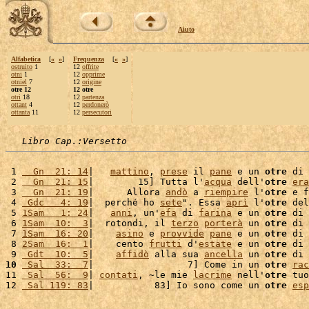
Aiuto
Alfabetica
[
«
»
]
Frequenza
[
«
»
]
ostruito
1
12
offrite
otni
1
12
opprime
otniel
7
12
origine
otre 12
12 otre
otri
18
12
partenza
ottant
4
12
perdonerò
ottanta
11
12
persecutori
Libro Cap.:Versetto
 1 
  Gn  21: 14
|   
mattino
, 
prese
 il 
pane
 e un 
otre
 di 
 2 
  Gn  21: 15
|        15] Tutta l'
acqua
 dell'
otre
era
 3 
  Gn  21: 19
|      Allora 
andò
 a 
riempire
 l'
otre
 e f
 4 
 Gdc   4: 19
|  perché ho 
sete
". Essa 
aprì
 l'
otre
 del
 5 
1Sam   1: 24
|   
anni
, un'
efa
 di 
farina
 e un 
otre
 di 
 6 
1Sam  10:  3
|  rotondi, il 
terzo
porterà
 un 
otre
 di 
 7 
1Sam  16: 20
|    
asino
 e 
provvide
pane
 e un 
otre
 di 
 8 
2Sam  16:  1
|    cento 
frutti
 d'
estate
 e un 
otre
 di 
 9 
 Gdt  10:  5
|    
affidò
 alla sua 
ancella
 un 
otre
 di 
10
 Sal  33:  7
|                 7] Come in un 
otre
rac
11 
 Sal  56:  9
| 
contati
, ~le mie 
lacrime
 nell'
otre
 tuo
12 
 Sal 119: 83
|           83] Io sono come un 
otre
esp