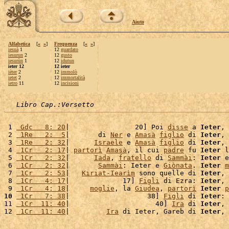
Aiuto
Alfabetica
[
«
»
]
Frequenza
[
«
»
]
iesuà
1
12
guardato
iesurun
2
12
gusto
iesurùn
1
12
idutun
ieter 12
12 ieter
ièter
2
12
immolò
ietet
2
12
immortalità
ietro
11
12
incisioni
Libro Cap.:Versetto
 1 
 Gdc   8: 20
|                20] Poi 
disse
 a 
Ieter
, 
 2 
 1Re   2:  5
|       di 
Ner
 e 
Amasà
figlio
 di 
Ieter
, 
 3 
 1Re   2: 32
|      
Israele
 e 
Amasà
figlio
 di 
Ieter
, 
 4 
 1Cr   2: 17
| 
partorì
Amasà
, il cui 
padre
 fu 
Ieter
 l
 5 
 1Cr   2: 32
|      
Iada
, 
fratello
 di 
Sammài
: 
Ieter
 e
 6 
 1Cr   2: 32
|       
Sammài
: Ieter e 
Giònata
. 
Ieter
m
 7 
 1Cr   2: 53
|   
Kiriat-Iearìm
 sono quelle di 
Ieter
, 
 8 
 1Cr   4: 17
|             17] 
Figli
 di Ezra: 
Ieter
, 
 9 
 1Cr   4: 18
|     
moglie
, la 
Giudea
, 
partorì
Ieter
p
10
 1Cr   7: 38
|                   38] 
Figli
 di 
Ieter
: 
11 
 1Cr  11: 40
|                     40] 
Ira
 di 
Ieter
, 
12 
 1Cr  11: 40
|         
Ira
 di Ieter, Gareb di 
Ieter