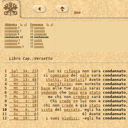
Aiuto
Alfabetica
[
«
»
]
Frequenza
[
«
»
]
condannate
2
12
comprese
condannatele
1
12
compreso
condannati
6
12
condannare
condannato 12
12 condannato
condannava
1
12
confidi
condannerà
4
12
conosca
condanneranno
5
12
consacrò
Libro Cap.:Versetto
 1 
 Sal  34: 23
|    lui si 
rifugia
 non sarà 
condannato
.
 2 
 Sir  19:  5
|  si 
compiace
 del 
male
 sarà 
condannato
;
 3 
  Dn  13: 48
|   
stolti
, 
Israeliti
? Avete 
condannato
 
 4 
  Mt  12:  7
|    
sacrificio
, non avreste 
condannato
 5 
  Mt  12: 37
| 
base
 alle tue 
parole
 sarai 
condannato
"
 6 
  Mt  27:  3
| 
vedendo
 che 
Gesù
era
stato
condannato
,
 7 
  Mc  16: 16
|    ma chi non 
crederà
 sarà 
condannato
.
 8 
  Gv   3: 18
|     Chi 
crede
 in lui non è 
condannato
;
 9 
  Gv   3: 18
|  chi non 
crede
 è già 
stato
condannato
,
10
  Rm   8:  3
| 
vista
 del 
peccato
, egli ha 
condannato
 
11 
  Gc   5:  6
|                   6] Avete 
condannato
 
12 
  Ap  19:  2
|   i suoi 
giudizi
, ~egli ha 
condannato
 