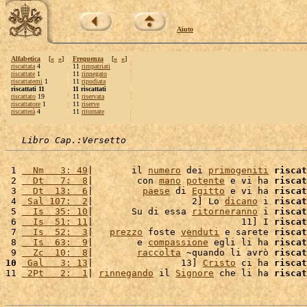
Aiuto
Alfabetica
[
«
»
]
Frequenza
[
«
»
]
riscattata
4
11
rimpatriati
riscattate
1
11
rinnegato
riscattatemi
1
11
ripudiata
riscattati 11
11 riscattati
riscattato
19
11
riservata
riscattatore
1
11
riserve
riscatterà
4
11
ritornate
Libro Cap.:Versetto
 1 
  Nm   3: 49
|       il 
numero
 dei 
primogeniti
riscat
 2 
  Dt   7:  8
|        con 
mano
potente
 e vi ha 
riscat
 3 
  Dt  13:  6
|         
paese
 di 
Egitto
 e vi ha 
riscat
 4 
 Sal 107:  2
|                  2] Lo 
dicano
 i 
riscat
 5 
  Is  35: 10
|       Su di essa 
ritorneranno
 i 
riscat
 6 
  Is  51: 11
|                           11] I 
riscat
 7 
  Is  52:  3
|   
prezzo
 foste 
venduti
 e sarete 
riscat
 8 
  Is  63:  9
|        e 
compassione
 egli li ha 
riscat
 9 
  Zc  10:  8
|        
raccolta
 ~quando li avrò 
riscat
10
 Gal   3: 13
|                13] 
Cristo
 ci ha 
riscat
11 
 2Pt   2:  1
| 
rinnegando
 il 
Signore
 che li ha 
riscat