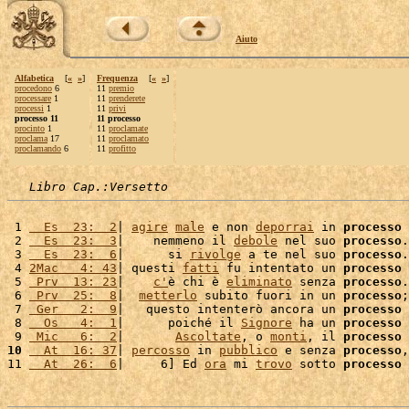
Aiuto
Alfabetica
[
«
»
]
Frequenza
[
«
»
]
procedono
6
11
premio
processare
1
11
prenderete
processi
1
11
privi
processo 11
11 processo
procinto
1
11
proclamate
proclama
17
11
proclamato
proclamando
6
11
profitto
Libro Cap.:Versetto
 1 
  Es  23:  2
| 
agire
male
 e non 
deporrai
 in 
processo
 
 2 
  Es  23:  3
|    nemmeno il 
debole
 nel suo 
processo
.
 3 
  Es  23:  6
|      si 
rivolge
 a te nel suo 
processo
.
 4 
2Mac   4: 43
| questi 
fatti
 fu intentato un 
processo
 
 5 
 Prv  13: 23
|    
c'
è chi è 
eliminato
 senza 
processo
.
 6 
 Prv  25:  8
|  
metterlo
 subito fuori in un 
processo
;
 7 
 Ger   2:  9
|   questo intenterò ancora un 
processo
 
 8 
  Os   4:  1
|      poiché il 
Signore
 ha un 
processo
 
 9 
 Mic   6:  2
|       
Ascoltate
, o 
monti
, il 
processo
 
10
  At  16: 37
| 
percosso
 in 
pubblico
 e senza 
processo
,
11 
  At  26:  6
|     6] Ed 
ora
 mi 
trovo
 sotto 
processo
 