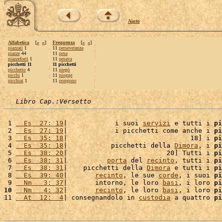
Aiuto
Alfabetica
[
«
»
]
Frequenza
[
«
»
]
piazzati
1
11
perseveranza
piazze
44
11
pesa
piazzeforti
1
11
pesava
picchetti 11
11 picchetti
picchetto
4
11
piegò
picchi
1
11
piogge
picchiai
1
11
pongono
Libro Cap.:Versetto
 1 
  Es  27: 19
|            i suoi 
servizi
 e tutti i 
pi
 2 
  Es  27: 19
|            i picchetti come anche i 
pi
 3 
  Es  35: 18
|                               18] i 
pi
 4 
  Es  35: 18
|           picchetti della 
Dimora
, i 
pi
 5 
  Es  38: 20
|                         20] Tutti i 
pi
 6 
  Es  38: 31
|          
porta
 del 
recinto
, tutti i 
pi
 7 
  Es  38: 31
|    picchetti della 
Dimora
 e tutti i 
pi
 8 
  Es  39: 40
|       
recinto
, le sue 
corde
, i suoi 
pi
 9 
  Nm   3: 37
|       intorno, le loro 
basi
, i loro 
pi
10
  Nm   4: 32
|       
recinto
, le loro 
basi
, i loro 
pi
11 
  At  12:  4
| consegnandolo in 
custodia
 a quattro 
pi