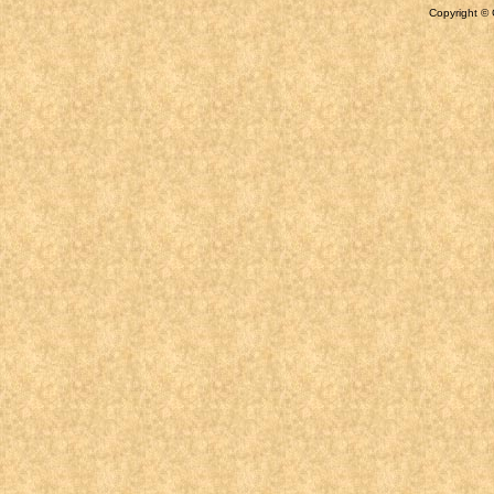
Copyright © 