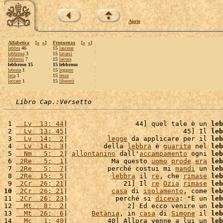
Aiuto
Alfabetica
[
«
»
]
Frequenza
[
«
»
]
lebbra
46
15
lascerai
lebbrosa
3
15
lavarsi
lebbrosi
7
15
lavora
lebbroso 15
15 lebbroso
lebona
1
15
leggere
leca
1
15
lesse
leccare
1
15
libererò
Libro Cap.:Versetto
 1 
  Lv  13: 44
|                 44] quel tale è un 
leb
 2 
  Lv  13: 45
|                             45] Il 
leb
 3 
  Lv  14:  2
|          
legge
 da applicare per il 
leb
 4 
  Lv  14:  3
|         della 
lebbra
 è 
guarita
 nel 
leb
 5 
  Nm   5:  2
| 
allontanino
 dall'
accampamento
 ogni 
leb
 6 
 2Re   5:  1
|           Ma questo 
uomo
prode
era
leb
 7 
 2Re   5:  7
|          perché costui mi 
mandi
 un 
leb
 8 
 2Re  15:  5
|           
lebbra
 il 
re
, che 
rimase
leb
 9 
 2Cr  26: 21
|              21] Il 
re
Ozia
rimase
leb
10
 2Cr  26: 21
|           
casa
 di 
isolamento
, come 
leb
11 
 2Cr  26: 23
|            perché si 
diceva
: "È un 
leb
12 
  Mt   8:  2
|               2] Ed ecco venire un 
leb
13 
  Mt  26:  6
|      
Betània
, in 
casa
 di 
Simone
 il 
leb
14 
  Mc   1: 40
|          40] Allora venne a lui un 
leb