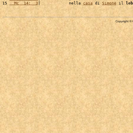
15 
  Mc  14:  3
|            nella 
casa
 di 
Simone
 il 
leb
Copyright © 