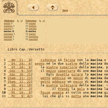
Aiuto
Alfabetica
[
«
»
]
Frequenza
[
«
»
]
machìr
3
11
lontane
machiriti
1
11
ludibrio
macigni
1
11
macchie
macina 11
11 macina
macinano
1
11
maestri
macinare
1
11
magnifica
macinati
1
11
mancherà
Libro Cap.:Versetto
 1 
  Nm  11:  8
|    
riduceva
 in 
farina
 con la 
macina
 o 
 2 
  Dt  24:  6
| 
pegno
 né le due 
pietre
 della 
macina
 do
 3 
  Dt  24:  6
|    la 
pietra
superiore
 della 
macina
, p
 4 
 Gdc   9: 53
|    il 
pezzo
superiore
 di una 
macina
 su
 5 
 Gdc  16: 21
|       Egli 
dovette
girare
 la 
macina
 ne
 6 
2Sam  11: 21
|    
gettò
addosso
 un 
pezzo
 di 
macina
 da
 7 
2Sam  11: 22
|    
gettò
addosso
 un 
pezzo
 di 
macina
 da
 8 
  Gb  41: 16
|    la 
pietra
inferiore
 della 
macina
. ~

 9 
  Is  47:  2
|          2] 
Prendi
 la 
mola
 e 
macina
 la
10
  Mt  18:  6
|    
fosse
appesa
 al collo una 
macina
 gi
11 
  Mc   9: 42
|     lui che gli si 
metta
 una 
macina
 da