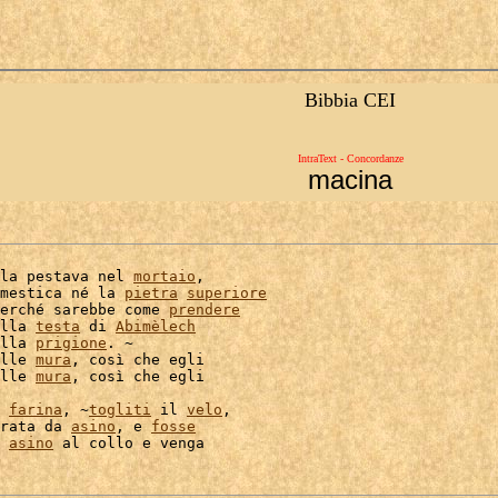
Bibbia CEI
IntraText - Concordanze
macina
la pestava nel 
mortaio
,

mestica né la 
pietra
superiore
erché sarebbe come 
prendere
lla 
testa
 di 
Abimèlech
lla 
prigione
. ~

lle 
mura
, così che egli

lle 
mura
, così che egli

 
farina
, ~
togliti
 il 
velo
rata da 
asino
, e 
fosse
 
asino