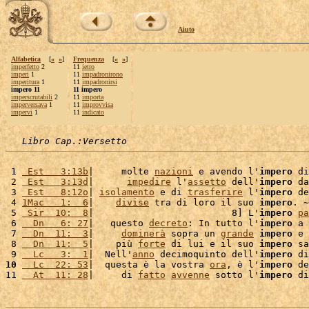
Aiuto
Alfabetica
[
«
»
]
Frequenza
[
«
»
]
imperfetto
2
11
ietro
imperi
1
11
impadronirono
imperitura
1
11
impadronirsi
impero 11
11 impero
imperscrutabili
2
11
importa
imperversava
1
11
improvvisa
impervi
1
11
indicato
Libro Cap.:Versetto
 1 
 Est   3:13b
|     molte 
nazioni
 e avendo l'
impero
 di
 2 
 Est   3:13d
|      
impedire
 l'
assetto
 dell'
impero
 da
 3 
 Est   8:12o
| 
isolamento
 e di 
trasferire
 l'
impero
 de
 4 
1Mac   1:  6
|    
divise
 tra di loro il suo 
impero
. ~

 5 
 Sir  10:  8
|                         8] L'
impero
pa
 6 
  Dn   6: 27
|   questo 
decreto
: In tutto l'
impero
 a 
 7 
  Dn  11:  3
|     
dominerà
 sopra un 
grande
impero
 e 
 8 
  Dn  11:  5
|    più 
forte
 di lui e il suo 
impero
 sa
 9 
  Lc   3:  1
|  Nell'
anno
 decimoquinto dell'
impero
 di
10
  Lc  22: 53
|  questa è la vostra 
ora
, è l'
impero
 de
11 
  At  11: 28
|     di 
fatto
avvenne
 sotto l'
impero
 di