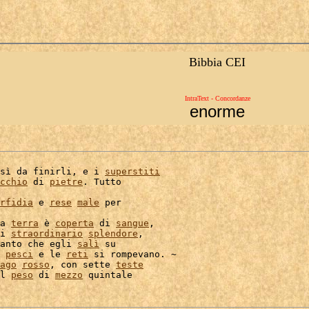
Bibbia CEI
IntraText - Concordanze
enorme
sì da finirli, e i 
superstiti
cchio
 di 
pietre
. Tutto

rfidia
 e 
rese
male
 per

a 
terra
 è 
coperta
 di 
sangue
,

i 
straordinario
splendore
,

anto che egli 
salì
 su

 
pesci
 e le 
reti
ago
rosso
, con sette 
teste
l 
peso
 di 
mezzo