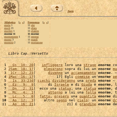
Aiuto
Alfabetica
[
«
»
]
Frequenza
[
«
»
]
ennòn
1
11
efer
enoch
21
11
efrata
enochiti
1
11
eliakìm
enorme 11
11 enorme
enormemente
1
11
entrerai
enormi
3
11
esaudì
enormità
2
11
esortazione
Libro Cap.:Versetto
 1 
  Gs  10: 20
|   
infliggere
 loro una 
strage
enorme
 co
 2 
2Sam  18: 17
|    
elevarono
 sopra di lui un 
enorme
mu
 3 
 1Cr  12: 23
|      
divenne
 un 
accampamento
enorme
. ~

 4 
1Mac  16: 17
|          17] Egli 
commise
 un'
enorme
pe
 5 
  Is  33:23d
| 
ciechi
divideranno
 una 
preda
enorme
 ~

 6 
  Ez   9:  9
|      di 
Israele
 e di 
Giuda
 è 
enorme
, l
 7 
  Dn   2: 31
|  ecco una 
statua
, una 
statua
enorme
, d
 8 
  Mc   4:  1
|      
attorno
 a lui una 
folla
enorme
, t
 9 
  Lc   5:  6
|  
fatto
, 
presero
 una 
quantità
enorme
 di
10
  Ap  12:  3
|    altro 
segno
 nel 
cielo
: un 
enorme
dr
11 
  Ap  16: 21
|               21] E 
grandine
enorme
 de