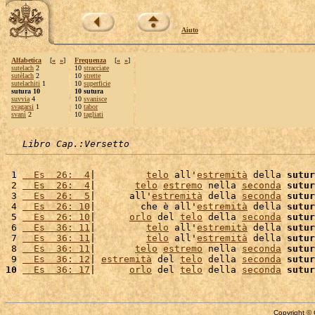
Aiuto
Alfabetica
[
«
»
]
Frequenza
[
«
»
]
sutelach
2
10
stracciate
sutèlach
2
10
strette
sutelachiti
1
10
superficie
sutura 10
10 sutura
suvvia
4
10
svanisce
svagarsi
1
10
tabor
svanì
2
10
tagliati
Libro Cap.:Versetto
 1 
  Es  26:  4
|         
telo
 all'
estremità
 della 
sutur
 2 
  Es  26:  4
|       
telo
estremo
 nella 
seconda
sutur
 3 
  Es  26:  5
|      all'
estremità
 della 
seconda
sutur
 4 
  Es  26: 10
|        che è all'
estremità
 della 
sutur
 5 
  Es  26: 10
|      
orlo
 del 
telo
 della 
seconda
sutur
 6 
  Es  36: 11
|         
telo
 all'
estremità
 della 
sutur
 7 
  Es  36: 11
|         
telo
 all'
estremità
 della 
sutur
 8 
  Es  36: 11
|       
telo
estremo
 nella 
seconda
sutur
 9 
  Es  36: 12
| 
estremità
 del 
telo
 della 
seconda
sutur
10
  Es  36: 17
|      
orlo
 del 
telo
 della 
seconda
sutur
Copyright © 