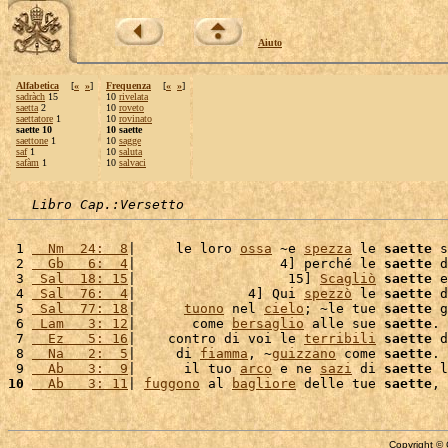
Aiuto
Alfabetica
[
«
»
]
Frequenza
[
«
»
]
sadràch
15
10
rivelata
saetta
2
10
roveto
saettatore
1
10
rovinato
saette 10
10 saette
saettone
1
10
sagge
saf
1
10
saluta
safàm
1
10
salvaci
Libro Cap.:Versetto
 1 
  Nm  24:  8
|     le loro 
ossa
 ~e 
spezza
 le 
saette
 s
 2 
  Gb   6:  4
|                  4] perché le 
saette
 d
 3 
 Sal  18: 15
|                   15] 
Scagliò
saette
 e
 4 
 Sal  76:  4
|              4] Qui 
spezzò
 le 
saette
 d
 5 
 Sal  77: 18
|      
tuono
 nel 
cielo
; ~le tue 
saette
 g
 6 
 Lam   3: 12
|       come 
bersaglio
 alle sue 
saette
. 
 7 
  Ez   5: 16
|    contro di voi le 
terribili
saette
 d
 8 
  Na   2:  5
|     di 
fiamma
, ~
guizzano
 come 
saette
. 
 9 
  Ab   3:  9
|      il tuo 
arco
 e ne 
sazi
 di 
saette
 l
10
  Ab   3: 11
| 
fuggono
 al 
bagliore
 delle tue 
saette
, 
Copyright © 