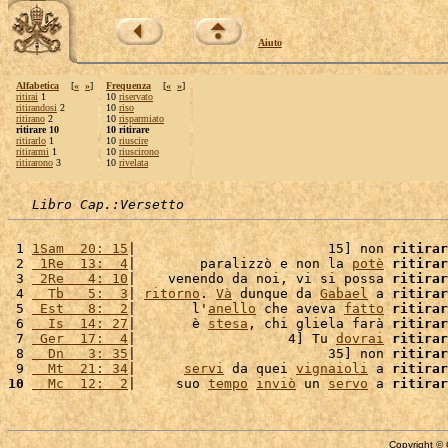
Aiuto
Alfabetica
[
«
»
]
Frequenza
[
«
»
]
ritirai
1
10
riservato
ritirandosi
2
10
riso
ritirano
2
10
risparmiato
ritirare 10
10 ritirare
ritirarlo
1
10
riuscire
ritirarmi
1
10
riuscirono
ritirarono
3
10
rivelata
Libro Cap.:Versetto
 1 
1Sam  20: 15
|                        15] non 
ritirar
 2 
 1Re  13:  4
|        paralizzò e non la 
potè
ritirar
 3 
 2Re   4: 10
|    venendo da noi, vi si possa 
ritirar
 4 
  Tb   5:  3
| 
ritorno
. 
Và
 dunque da 
Gabael
 a 
ritirar
 5 
 Est   8:  2
|       l'
anello
 che aveva 
fatto
ritirar
 6 
  Is  14: 27
|       è 
stesa
, chi gliela farà 
ritirar
 7 
 Ger  17:  4
|                   4] Tu 
dovrai
ritirar
 8 
  Dn   3: 35
|                        35] non 
ritirar
 9 
  Mt  21: 34
|      
servi
 da quei 
vignaioli
 a 
ritirar
10
  Mc  12:  2
|     suo 
tempo
inviò
 un 
servo
 a 
ritirar
Copyright © 