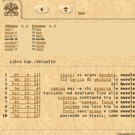
Aiuto
Alfabetica
[
«
»
]
Frequenza
[
«
»
]
nutro
1
10
nota
nutrono
4
10
nuda
nuvola
11
10
nuovi
nuvole 10
10 nuvole
nuvoletta
1
10
obbedite
nuvolosi
1
10
occupò
nuziale
12
10
offrirò
Libro Cap.:Versetto
 1 
  Dt   4: 11
|        
cielo
; vi erano 
tenebre
, 
nuvole
 2 
  Gb  37: 11
|        11] 
Carica
 di 
umidità
 le 
nuvole
 3 
 Prv  25: 14
|                             14] 
Nuvole
 4 
  Qo  11:  4
|    
semina
 mai ~e chi 
osserva
 le 
nuvole
 5 
 Sir  13: 23
| tacciono ~ed esaltano fino alle 
nuvole
 6 
 Sir  50: 10
|       
cipresso
 svettante tra le 
nuvole
 7 
  At   2: 19
|         
terra
, ~
sangue
, 
fuoco
 e 
nuvole
 8 
 1Ts   4: 17
|         
insieme
 con loro tra le 
nuvole
 9 
 2Pt   2: 17
|         
fonti
 senz'
acqua
 e come 
nuvole
10
  Gd   1: 12
|        pascendo se stessi; come 
nuvole
Copyright © 