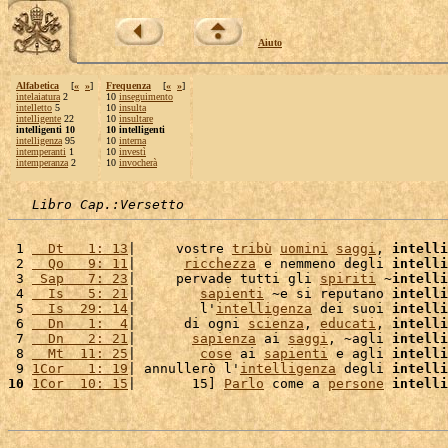
Aiuto
Alfabetica
[
«
»
]
Frequenza
[
«
»
]
intelaiatura
2
10
inseguimento
intelletto
5
10
insulta
intelligente
22
10
insultare
intelligenti 10
10 intelligenti
intelligenza
95
10
interna
intemperanti
1
10
investì
intemperanza
2
10
invocherà
Libro Cap.:Versetto
 1 
  Dt   1: 13
|     vostre 
tribù
uomini
saggi
, 
intelli
 2 
  Qo   9: 11
|      
ricchezza
 e nemmeno degli 
intelli
 3 
 Sap   7: 23
|     pervade tutti gli 
spiriti
 ~
intelli
 4 
  Is   5: 21
|        
sapienti
 ~e si reputano 
intelli
 5 
  Is  29: 14
|        l'
intelligenza
 dei suoi 
intelli
 6 
  Dn   1:  4
|      di ogni 
scienza
, 
educati
, 
intelli
 7 
  Dn   2: 21
|       
sapienza
 ai 
saggi
, ~agli 
intelli
 8 
  Mt  11: 25
|        
cose
 ai 
sapienti
 e agli 
intelli
 9 
1Cor   1: 19
| annullerò l'
intelligenza
 degli 
intelli
10
1Cor  10: 15
|       15] 
Parlo
 come a 
persone
intelli