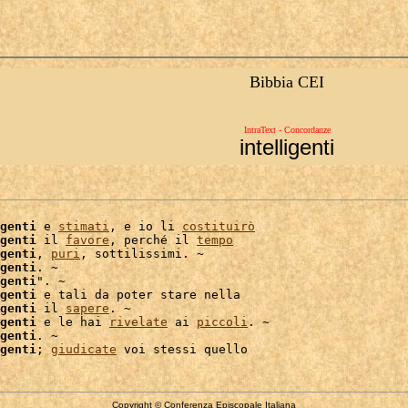
Bibbia CEI
IntraText - Concordanze
intelligenti
genti
 e 
stimati
, e io li 
costituirò
genti
 il 
favore
, perché il 
tempo
genti
, 
puri
, sottilissimi. ~

genti
. ~

genti
". ~

genti
 e tali da poter stare nella

genti
 il 
sapere
. ~

genti
 e le hai 
rivelate
 ai 
piccoli
. ~

genti
genti
; 
giudicate
Copyright © Conferenza Episcopale Italiana