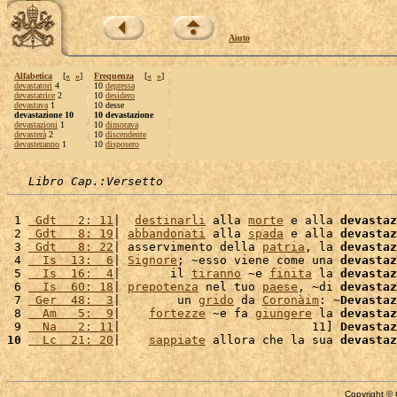
Aiuto
Alfabetica
[
«
»
]
Frequenza
[
«
»
]
devastatori
4
10
depressa
devastatrice
2
10
desidero
devastava
1
10 desse
devastazione 10
10 devastazione
devastazioni
1
10
dimorava
devasterà
2
10
discendente
devasteranno
1
10
disposero
Libro Cap.:Versetto
 1 
 Gdt   2: 11
|  
destinarli
 alla 
morte
 e alla 
devastaz
 2 
 Gdt   8: 19
| 
abbandonati
 alla 
spada
 e alla 
devastaz
 3 
 Gdt   8: 22
| asservimento della 
patria
, la 
devastaz
 4 
  Is  13:  6
| 
Signore
; ~esso viene come una 
devastaz
 5 
  Is  16:  4
|       il 
tiranno
 ~e 
finita
 la 
devastaz
 6 
  Is  60: 18
| 
prepotenza
 nel tuo 
paese
, ~di 
devastaz
 7 
 Ger  48:  3
|        un 
grido
 da 
Coronàim
: ~
Devastaz
 8 
  Am   5:  9
|    
fortezze
 ~e fa 
giungere
 la 
devastaz
 9 
  Na   2: 11
|                           11] 
Devastaz
10
  Lc  21: 20
|    
sappiate
 allora che la sua 
devastaz
Copyright © 