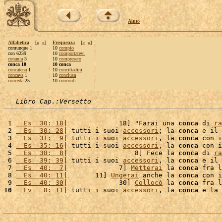
Aiuto
Alfabetica
[
«
»
]
Frequenza
[
«
»
]
comunque 1
10
compio
con 6239
10
comportatevi
conania
3
10
compresero
conca 10
10 conca
concatena
1
10
concittadini
concava
1
10
conclusa
conceda
25
10
concordi
Libro Cap.:Versetto
 1 
  Es  30: 18
|             18] "Farai una 
conca
 di 
ra
 2 
  Es  30: 28
| tutti i suoi 
accessori
; la 
conca
 e il 
 3 
  Es  31:  9
| tutti i suoi 
accessori
, la 
conca
 con i
 4 
  Es  35: 16
| tutti i suoi 
accessori
, la 
conca
 con i
 5 
  Es  38:  8
|                 8] Fece la 
conca
 di 
ra
 6 
  Es  39: 39
| tutti i suoi 
accessori
, la 
conca
 e il 
 7 
  Es  40:  7
|             7] 
Metterai
 la 
conca
 fra l
 8 
  Es  40: 11
|       11] 
Ungerai
 anche la 
conca
 con i
 9 
  Es  40: 30
|             30] 
Collocò
 la 
conca
 fra l
10
  Lv   8: 11
| tutti i suoi 
accessori
, la 
conca
 e la 