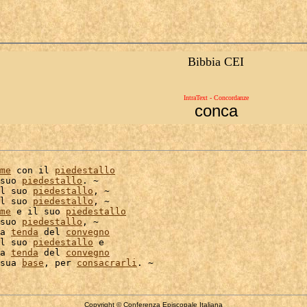
Bibbia CEI
IntraText - Concordanze
conca
me
 con il 
piedestallo
suo 
piedestallo
. ~

l suo 
piedestallo
, ~

l suo 
piedestallo
, ~

me
 e il suo 
piedestallo
suo 
piedestallo
, ~

a 
tenda
 del 
convegno
l suo 
piedestallo
 e

a 
tenda
 del 
convegno
sua 
base
, per 
consacrarli
Copyright © Conferenza Episcopale Italiana